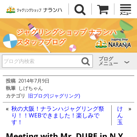
ジャグリングショップ ナランハ
スタッフブログ
ブログ
メニュー
投稿
2014年7月9日
執筆
しげちゃん
カテゴリ
旧ブログ(ジャグリング)
«
秋の大阪！ナランハジャグリング祭
け
»
り！！WEBできました！楽しみで
ん
す！
玉
Meeting with Mr. DUBE in N.Y.