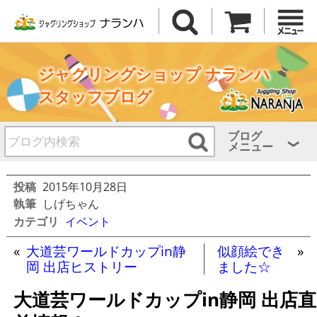
ジャグリングショップ ナランハ
スタッフブログ
ブログ
メニュー
投稿
2015年10月28日
執筆
しげちゃん
カテゴリ
イベント
«
大道芸ワールドカップin静
似顔絵でき
»
岡 出店ヒストリー
ました☆
大道芸ワールドカップin静岡 出店直