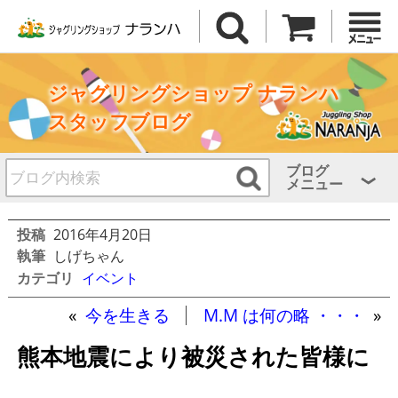
ジャグリングショップ ナランハ
スタッフブログ
ブログ
メニュー
投稿
2016年4月20日
執筆
しげちゃん
カテゴリ
イベント
«
今を生きる
M.M は何の略 ・・・
»
熊本地震により被災された皆様に