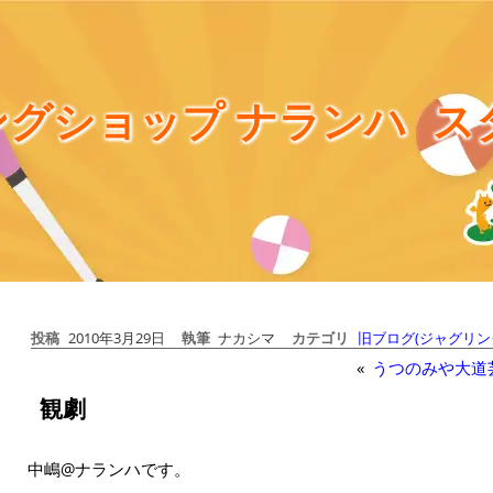
グショップ ナランハ
ス
投稿
2010年3月29日
執筆
ナカシマ
カテゴリ
旧ブログ(ジャグリン
«
うつのみや大道
観劇
中嶋@ナランハです。