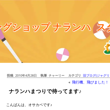
グショップ ナランハ
ス
投稿
2010年4月28日
執筆
チャーリー
カテゴリ
旧ブログ(ジャグリ
«
飛行機、飛びました！
ナランハまつりで待ってます♪
こんばんは、オサカベです♪