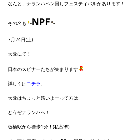
なんと、ナランハペン回しフェスティバルがあります！
NPF
その名も
7月24日(土)
大阪にて！
日本のスピナーたちが集まります
詳しくは
コチラ
。
大阪はちょっと遠いよーって方は、
どうぞナランハへ！
板橋駅から徒歩1分！(私基準)