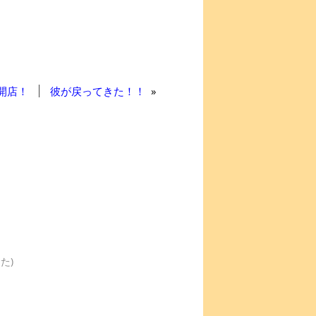
開店！
彼が戻ってきた！！
»
た)