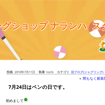
グショップ ナランハ
ス
投稿
2010年7月11日
執筆
tochi
カテゴリ
旧ブログ(ジャグリング)
«
間もなく新装
7月24日はペンの日です。
初めまして