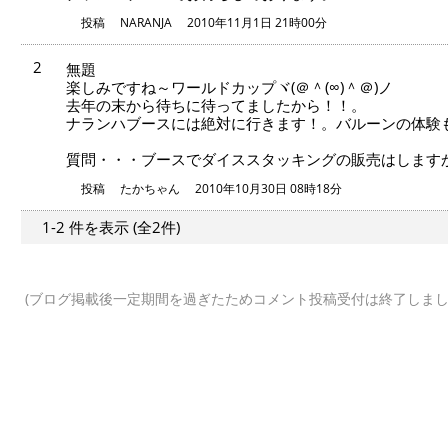
投稿
NARANJA
2010年11月1日 21時00分
2
無題
楽しみですね～ワールドカップヾ(＠＾(∞)＾＠)ノ
去年の末から待ちに待ってましたから！！。
ナランハブースには絶対に行きます！。バルーンの体験
質問・・・ブースでダイススタッキングの販売はします
投稿
たかちゃん
2010年10月30日 08時18分
1-2 件
を表示
(全2件)
(ブログ掲載後一定期間を過ぎたためコメント投稿受付は終了しまし