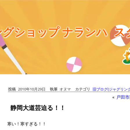
グショップ ナランハ
ス
投稿
2010年10月29日
執筆
オヌマ
カテゴリ
旧ブログ(ジャグリング
«
戸田市
静岡大道芸迫る！！
寒い！寒すぎる！！