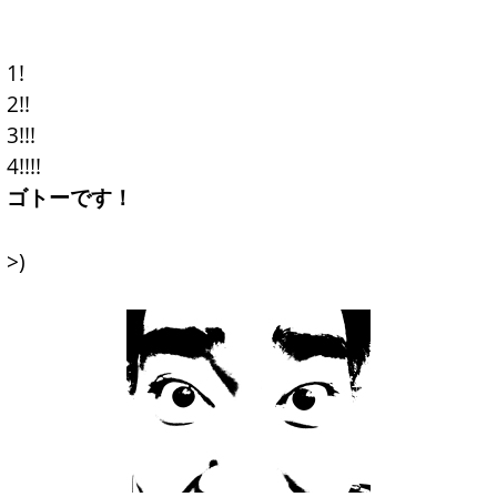
1!
2!!
3!!!
4!!!!
ゴトーです！
>)