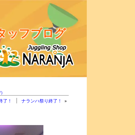
タッフブログ
)
終了！
ナランハ祭り終了！
»