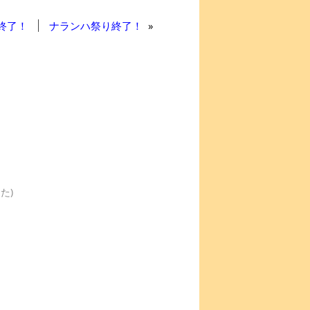
終了！
ナランハ祭り終了！
»
た)