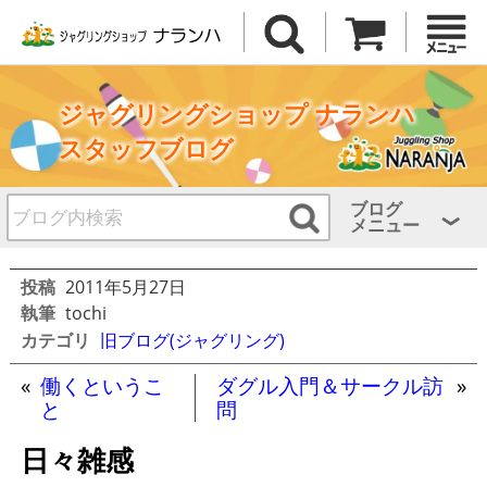
ジャグリングショップ ナランハ
スタッフブログ
ブログ
メニュー
投稿
2011年5月27日
執筆
tochi
カテゴリ
旧ブログ(ジャグリング)
«
働くというこ
ダグル入門＆サークル訪
»
と
問
日々雑感