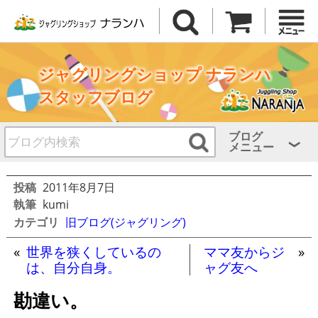
ジャグリングショップ ナランハ
スタッフブログ
ブログ
メニュー
投稿
2011年8月7日
執筆
kumi
カテゴリ
旧ブログ(ジャグリング)
«
世界を狭くしているの
ママ友からジ
»
は、自分自身。
ャグ友へ
勘違い。