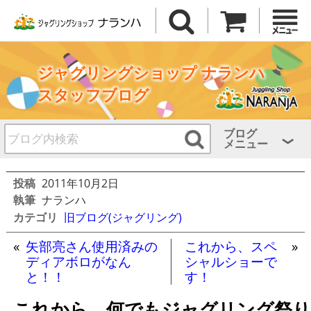
ジャグリングショップ ナランハ
スタッフブログ
ブログ
メニュー
投稿
2011年10月2日
執筆
ナランハ
カテゴリ
旧ブログ(ジャグリング)
«
矢部亮さん使用済みの
これから、スペ
»
ディアボロがなん
シャルショーで
と！！
す！
これから、何でもジャグリング祭り