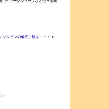
童館でのワークショップなど色々場面
レンタインの最終手段は・・・
»
た)