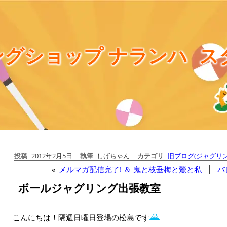
グショップ ナランハ
ス
投稿
2012年2月5日
執筆
しげちゃん
カテゴリ
旧ブログ(ジャグリン
«
メルマガ配信完了! ＆ 鬼と枝垂梅と鶯と私
バ
ボールジャグリング出張教室
こんにちは！隔週日曜日登場の松島です