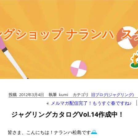
グショップ ナランハ
ス
投稿
2012年3月4日
執筆
kumi
カテゴリ
旧ブログ(ジャグリング)
«
メルマガ配信完了！もうすぐ春ですね♪
ジャグリングカタログVol.14作成中！
皆さま、こんにちは！ナランハ松島です