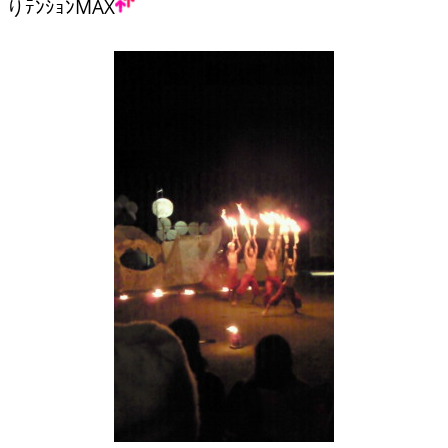
りﾃﾝｼｮﾝMAX