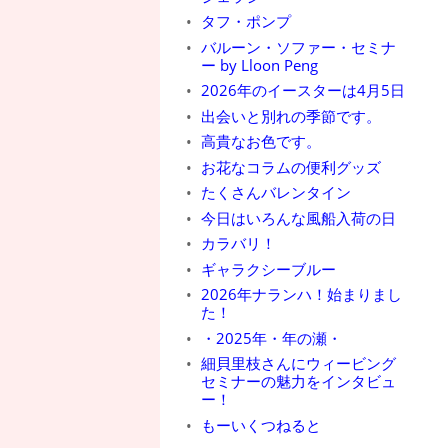
タフ・ポンプ
バルーン・ソファー・セミナ
ー by Lloon Peng
2026年のイースターは4月5日
出会いと別れの季節です。
高貴なお色です。
お花なコラムの便利グッズ
たくさんバレンタイン
今日はいろんな風船入荷の日
カラバリ！
ギャラクシーブルー
2026年ナランハ！始まりまし
た！
・2025年・年の瀬・
細貝里枝さんにウィービング
セミナーの魅力をインタビュ
ー！
もーいくつねると