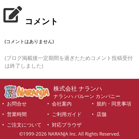
コメント
(コメントはありません)
(ブログ掲載後一定期間を過ぎたためコメント投稿受付
は終了しました)
株式会社 ナランハ
ナランハ バルーン カンパニー
お問合せ
会社案内
規約・同意事項
営業時間
ご利用ガイド
店舗
ご注文について
対応ブラウザ
©1999-2026 NARANJA Inc. All Rights Reserved.