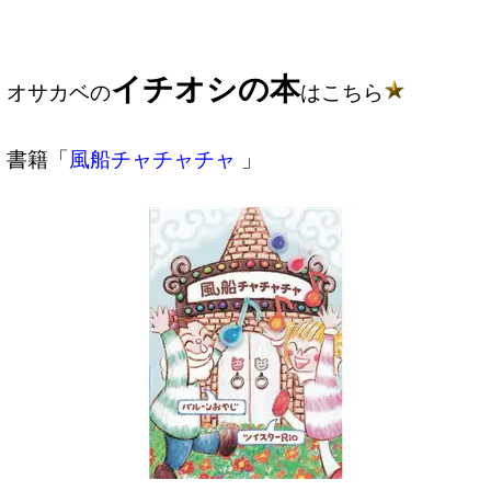
イチオシの本
オサカベの
はこちら
書籍「
風船チャチャチャ
」