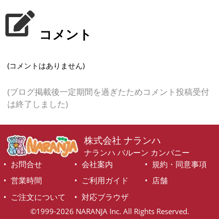
コメント
(コメントはありません)
(ブログ掲載後一定期間を過ぎたためコメント投稿受付
は終了しました)
株式会社 ナランハ
ナランハ バルーン カンパニー
お問合せ
会社案内
規約・同意事項
営業時間
ご利用ガイド
店舗
ご注文について
対応ブラウザ
©1999-2026 NARANJA Inc. All Rights Reserved.