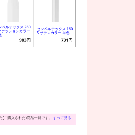
ンペルテックス 260
センペルテックス 160
 ファッションカラー
S サテンカラー 単色
色
983円
731円
た(ご購入された)商品一覧です。
すべて見る