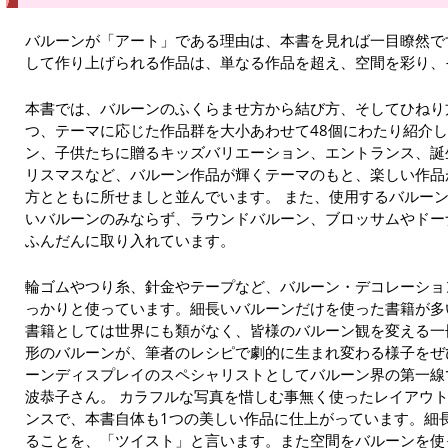
バルーンが「アート」である理由は、本書を見れば一目瞭然で
して作り上げられる作品は、単なる作品を超え、空間を彩り、
本書では、バルーンのふくらませ方から結び方、そしてひねり
つ、テーマに応じた作品群を大小あわせて48個にわたり紹介
ン、子供たちに贈るキッズバリエーション、エントランス、誕
リスマスなど、バルーン作品が輝くテーマのもと、楽しい作品
方とともに所せましと並んでいます。 また、使用するバルー
いバルーンのみならず、ラウンドバルーン、ブロッサムやドー
ふんだんに取り入れています。
輪ゴムやつり糸、針金やテープなど、バルーン・デコレーショ
っかりと使っています。細長いバルーンだけを使った書籍が多
書籍としては世界にも類がなく、皆様のバルーン観を変える一
形のバルーンが、筆者のレシピで劇的に生まれ変わる様子をぜ
ーンディスプレイのスペシャリストとしてバルーン界の第一線
波恭子さん。 カラフルな写真を惜しむ事無く使ったレイアウ
ンスで、本書自体も1つの美しい作品に仕上がっています。細
ることを、「ツイスト」と言います。また空間をバルーンを使