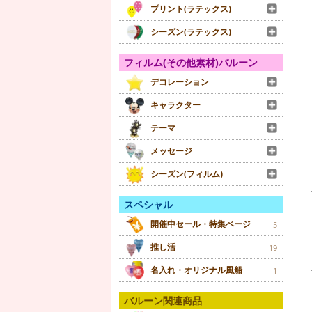
プリント(ラテックス)
シーズン(ラテックス)
フィルム(その他素材)バルーン
デコレーション
キャラクター
テーマ
メッセージ
シーズン(フィルム)
スペシャル
開催中セール・特集ページ
5
推し活
19
名入れ・オリジナル風船
1
バルーン関連商品