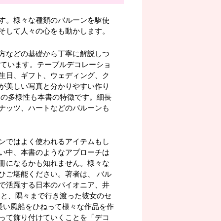
す。様々な種類のバルーンを駆使
そして人々の心をも動かします。
方などの基礎から丁寧に解説しつ
しています。テーブルデコレーショ
生日、ギフト、ウェディング、ク
が美しい写真と分かりやすい作り
ンの多様性も本書の特徴です。細長
ナッツ、ハートなどのバルーンも
ンではよく使われるアイテムもし
い中、本書のようなアプローチは
冊になるかも知れません。様々な
ひご堪能ください。著者は、 バル
で活躍する日本のパイオニア、井
トと、隅々まで行き渡った彼女のセ
長い風船をひねって様々な作品を作
って飾り付けていくことを「デコ