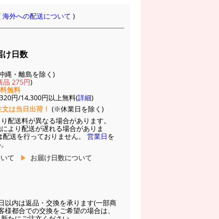
(
海外への配送について
)
届け日数
(※沖縄・離島を除く)
品 275円
)
送料無料
20円/14,300円以上無料(
詳細
)
注文は当日出荷！
(※休業日を除く)
より配送料が異なる場合があります。
他により配送が遅れる場合がありま
は配送を行っておりません。
営業日
を
い。
ついて
お届け日数について
日以内は返品・交換を承ります(一部商
お客様都合での交換をご希望の場合は、
に新たにご注文ください。