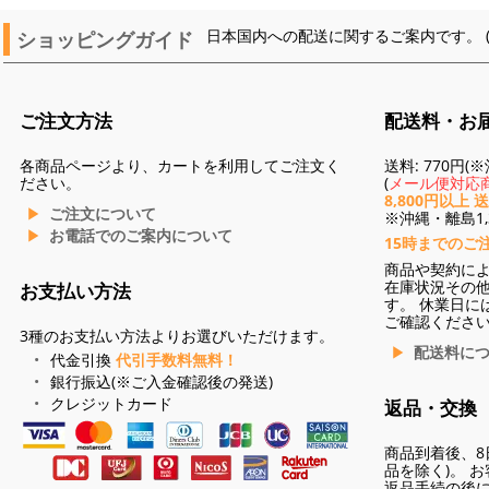
ショッピングガイド
日本国内への配送に関するご案内です。 
ご注文方法
配送料・お
各商品ページより、カートを利用してご注文く
送料: 770円
ださい。
(
メール便対応商
8,800円以上 
ご注文について
※沖縄・離島1,3
お電話でのご案内について
15時までのご
商品や契約に
在庫状況その
お支払い方法
す。 休業日に
ご確認くださ
3種のお支払い方法よりお選びいただけます。
配送料に
代金引換
代引手数料無料！
銀行振込(※ご入金確認後の発送)
クレジットカード
返品・交換
商品到着後、8
品を除く)。 
返品手続の後