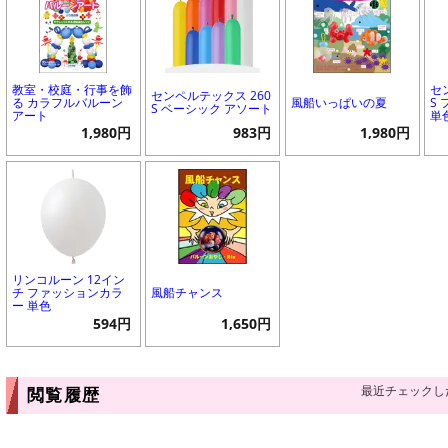
教室・校庭・行事を飾
セ
センペルテックス 260
る カラフルバルーン
風船いっぱいの夏
S
S ベーシック アソート
アート
単
1,980円
983円
1,980円
リンコルーン 12イン
チ ファッションカラ
風船チャンス
ー 単色
594円
1,650円
最近チェックし
閲覧履歴