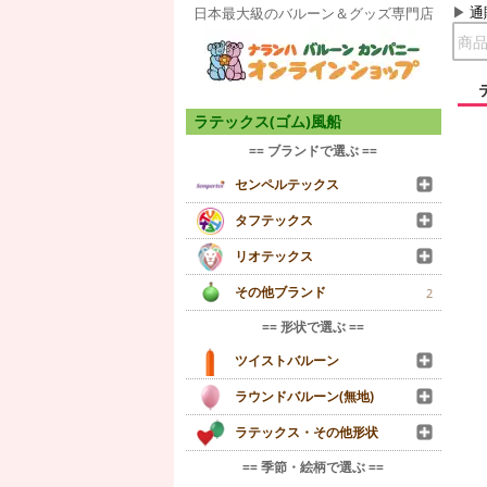
通
日本最大級のバルーン＆グッズ専門店
ラテックス(ゴム)風船
== ブランドで選ぶ ==
センペルテックス
タフテックス
リオテックス
その他ブランド
2
== 形状で選ぶ ==
ツイストバルーン
ラウンドバルーン(無地)
ラテックス・その他形状
== 季節・絵柄で選ぶ ==