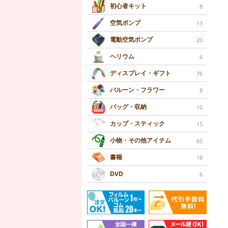
初心者キット
8
空気ポンプ
13
電動空気ポンプ
20
ヘリウム
6
ディスプレイ・ギフト
76
バルーン・フラワー
8
バッグ・収納
10
カップ・スティック
15
小物・その他アイテム
65
書籍
18
DVD
6