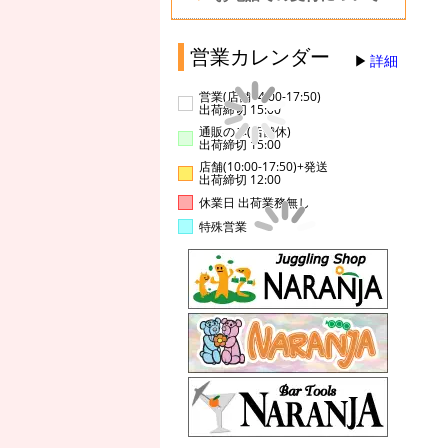
営業カレンダー
詳細
営業(店舗14:00-17:50)
出荷締切 15:00
通販のみ(店舗休)
出荷締切 15:00
店舗(10:00-17:50)+発送
出荷締切 12:00
休業日 出荷業務無し
特殊営業