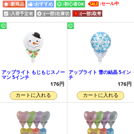
:セール中
:新商品
:おすすめ
:初心者OK
:入荷予定有
:(一部)在庫切
:(一部)取寄
アップライト もじもじスノー
アップライト 雪の結晶 5イン
マン 5インチ
チ
176円
176円
カートに入れる
カートに入れる