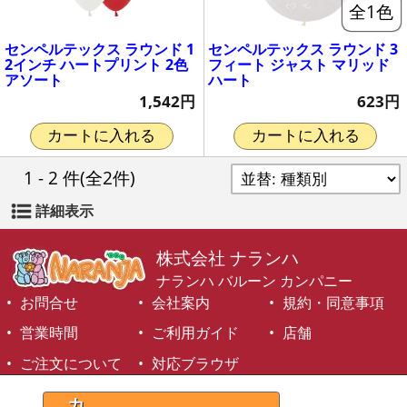
全1色
センペルテックス ラウンド 1
センペルテックス ラウンド 3
2インチ ハートプリント 2色
フィート ジャスト マリッド
アソート
ハート
1,542円
623円
カートに入れる
カートに入れる
1 - 2 件
(全2件)
詳細表示
株式会社 ナランハ
ナランハ バルーン カンパニー
お問合せ
会社案内
規約・同意事項
営業時間
ご利用ガイド
店舗
ご注文について
対応ブラウザ
©1999-2026 NARANJA Inc. All Rights Reserved.
カ