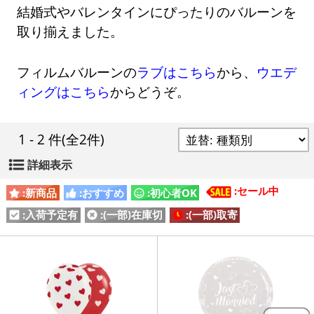
結婚式やバレンタインにぴったりのバルーンを
取り揃えました。
フィルムバルーンの
ラブはこちら
から、
ウエデ
ィングはこちら
からどうぞ。
1 - 2 件
(全2件)
詳細表示
:セール中
:新商品
:おすすめ
:初心者OK
:入荷予定有
:(一部)在庫切
:(一部)取寄