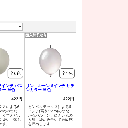
入荷予定有
全6色
全1色
6インチ パス
リンコルーン 6インチ サテ
ラー 単色
ンカラー 単色
422円
422円
クスによる6
センペルテックスによる6
cm)のつな
インチ(高さ15cm)のつな
。くすんだよ
がるバルーン。にぶい光の
く淡い、落ち
反射、淡い色合いで高級感
です。
を演出します。