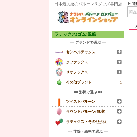
通
日本最大級のバルーン＆グッズ専門店
ラテックス(ゴム)風船
== ブランドで選ぶ ==
センペルテックス
タフテックス
リオテックス
その他ブランド
2
== 形状で選ぶ ==
ツイストバルーン
ラウンドバルーン(無地)
ラテックス・その他形状
== 季節・絵柄で選ぶ ==