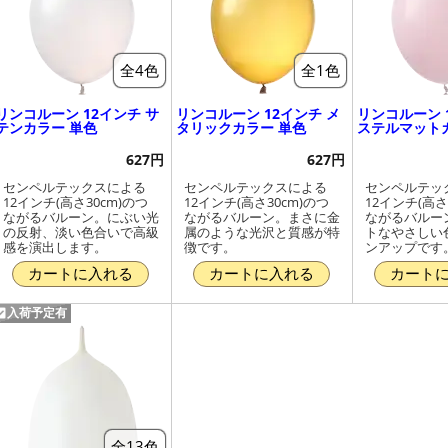
全4色
全1色
リンコルーン 12インチ サ
リンコルーン 12インチ メ
リンコルーン 
テンカラー 単色
タリックカラー 単色
ステルマット
627円
627円
センペルテックスによる
センペルテックスによる
センペルテッ
12インチ(高さ30cm)のつ
12インチ(高さ30cm)のつ
12インチ(高さ
ながるバルーン。にぶい光
ながるバルーン。まさに金
ながるバルー
の反射、淡い色合いで高級
属のような光沢と質感が特
トなやさしい
感を演出します。
徴です。
ンアップです
カートに入れる
カートに入れる
カート
入荷予定有
全13色