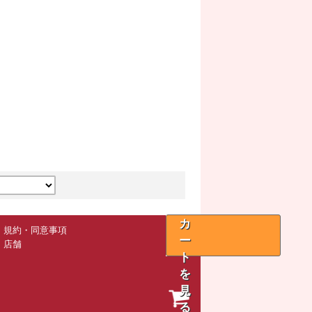
カ
規約・同意事項
ー
店舗
ト
を
見
る