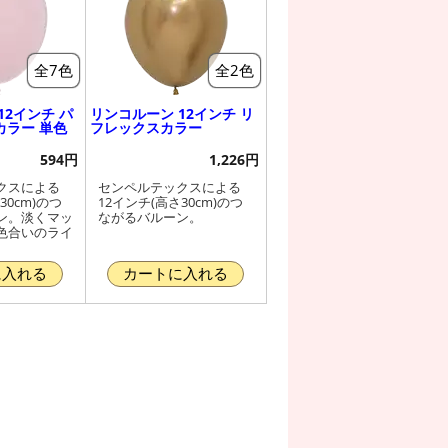
全7色
全2色
12インチ パ
リンコルーン 12インチ リ
カラー 単色
フレックスカラー
594円
1,226円
クスによる
センペルテックスによる
30cm)のつ
12インチ(高さ30cm)のつ
ン。淡くマッ
ながるバルーン。
色合いのライ
。
に入れる
カートに入れる