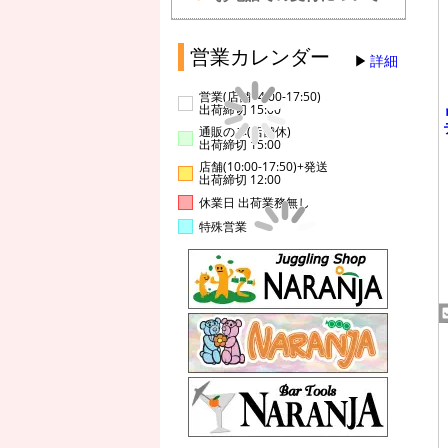
営業カレンダー
詳細
営業(店舗14:00-17:50)
出荷締切 15:00
通販のみ(店舗休)
出荷締切 15:00
店舗(10:00-17:50)+発送
出荷締切 12:00
休業日 出荷業務無し
特殊営業