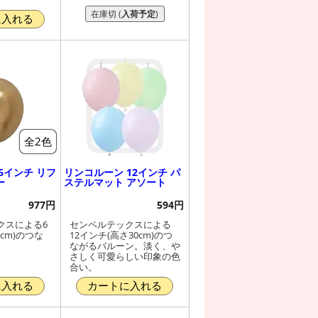
在庫切 (
入荷予定
)
に入れる
全2色
6インチ リフ
リンコルーン 12インチ パ
ー
ステルマット アソート
977円
594円
クスによる6
センペルテックスによる
cm)のつな
12インチ(高さ30cm)のつ
。
ながるバルーン。淡く、や
さしく可愛らしい印象の色
合い。
に入れる
カートに入れる