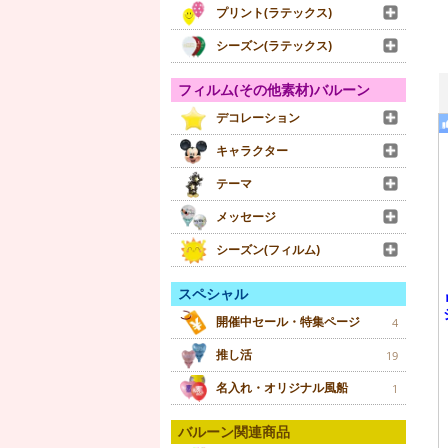
プリント(ラテックス)
シーズン(ラテックス)
フィルム(その他素材)バルーン
デコレーション
キャラクター
テーマ
メッセージ
シーズン(フィルム)
スペシャル
開催中セール・特集ページ
4
推し活
19
名入れ・オリジナル風船
1
バルーン関連商品