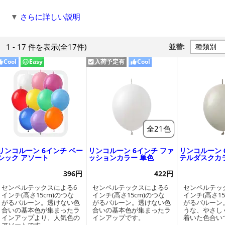
▼
さらに詳しい説明
1 - 17 件
を表示
(全17件)
並替:
Cool
Easy
入荷予定有
Cool
Easy
全21色
リンコルーン 6インチ ベー
リンコルーン 6インチ ファ
リンコルーン 
シック アソート
ッションカラー 単色
テルダスクカ
396円
422円
センペルテックスによる6
センペルテックスによる6
センペルテッ
インチ(高さ15cm)のつな
インチ(高さ15cm)のつな
インチ(高さ15
がるバルーン。透けない色
がるバルーン。透けない色
がるバルーン
合いの基本色が集まったラ
合いの基本色が集まったラ
うな、やさし
インアップより、人気色の
インアップです。
着いた色合い
アソートです。