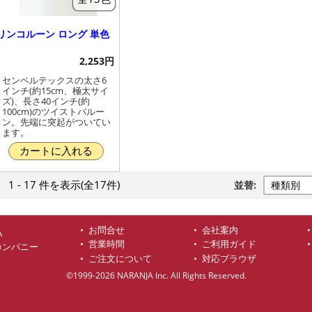
リンコルーン ロング 単色
2,253円
センペルテックスの太さ6
インチ(約15cm、極太サイ
ズ)、長さ40インチ(約
100cm)のツイストバルー
ン。先端に突起がついてい
ます。
カートに入れる
1 - 17 件
を表示
(全17件)
並替:
お問合せ
会社案内
ハ
営業時間
ご利用ガイド
カンパニー
ご注文について
対応ブラウザ
©1999-2026 NARANJA Inc. All Rights Reserved.