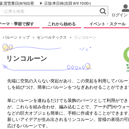
販:翌営業日(8/9)出荷
店舗
:本日休(次回 8/9 10:00-)
ログイン
テーマ・季節で探す
これから始める
イベント・スクール
バルーン トップ
センペルテックス
リンコルーン
リンコルーン
先端に空気の入らない突起があり、この突起を利用してバルー
しを結びつけ、簡単にバルーンをつなぎあわせることができま
単にバルーンを連ねるだけでも装飾のパーツとして利用ができ
が、これらを組み合わせ、編み込むことで、アーチ(門)やウォー
などの巨大オブジェも簡単に、手軽に作成することができます
新しいアイデアが生み出されるリンコルーン。皆様の表現の可
広げるバルーンです。