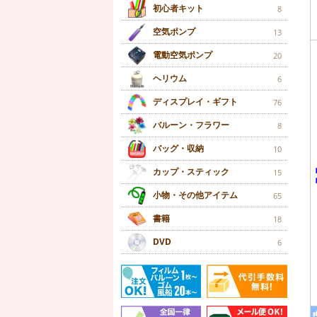
初心者キット
8
空気ポンプ
13
電動空気ポンプ
20
ヘリウム
6
ディスプレイ・ギフト
76
バルーン・フラワー
8
バッグ・収納
10
カップ・スティック
15
小物・その他アイテム
65
書籍
18
DVD
6