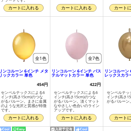
カートに入れる
カートに入れる
カート
全1色
全7色
リンコルーン 6インチ メタ
リンコルーン 6インチ パス
リンコルーン 
リックカラー 単色
テルマットカラー 単色
レックスカラ
454円
422円
センペルテックスによる6
センペルテックスによる6
センペルテッ
インチ(高さ15cm)のつな
インチ(高さ15cm)のつな
インチ(高さ15
がるバルーン。まさに金属
がるバルーン。淡くマット
がるバルーン
のような光沢と質感が特徴
なやさしい色合いのライン
です。
アップです。
カートに入れる
カートに入れる
カート
Cool
Easy
入荷予定有
Cool