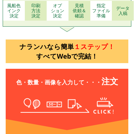
風船色
印刷
オプ
見積
指定
データ
インク
方法
ション
依頼＆
ファイル
入稿
決定
決定
決定
確認
準備
ナランハなら簡単
１ステップ！
すべてWebで完結！
注文
色・数量・画像を
入力して・・・