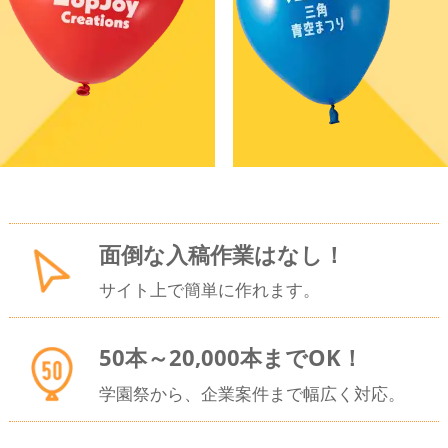
面倒な入稿作業
はなし！
サイト上で簡単に作れます。
50本
～20,000本
までOK！
学園祭
から、企業
案件まで幅広く対応。