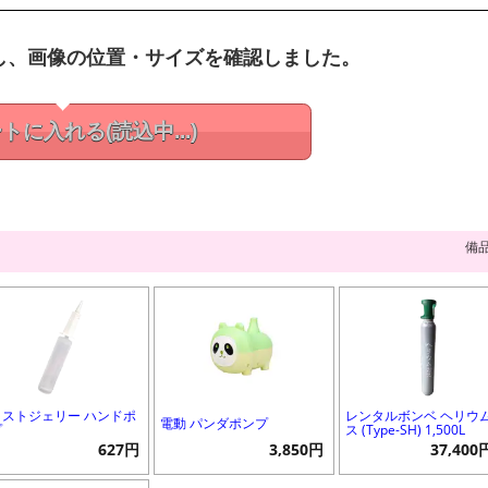
し、画像の位置・サイズを確認しました。
ートに入れる
(読込中...)
備
ロストジェリー ハンドポ
レンタルボンベ ヘリウ
電動 パンダポンプ
プ
ス (Type-SH) 1,500L
627円
3,850円
37,40