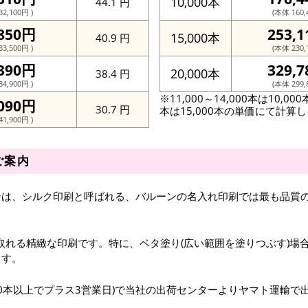
10,000本
44.1 円
2,100円 )
(本体 160,
,850円
253,
15,000本
40.9 円
3,500円 )
(本体 230,
,390円
329,
20,000本
38.4 円
4,900円 )
(本体 299,
※11,000～14,000本は10,00
,090円
30.7 円
本は15,000本の単価にて計算
1,900円 )
ご案内
ンは、シルク印刷と呼ばれる、バルーンの名入れ印刷では最も品質
取れる精緻な印刷です。特に、ベタ塗り(広い範囲を塗りつぶす)場
ます。
000本以上でプラス3営業日)で当社の出荷センターよりヤマト運輸で