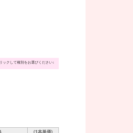
クリックして種別をお選びください↓
格
(1本単価)