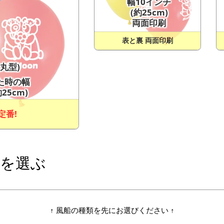
幅10インチ
(約25cm)
両面印刷
表と裏 両面印刷
丸型)
た時の幅
25cm)
定番!
色を選ぶ
↑ 風船の種類を先にお選びください ↑