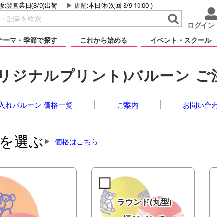
販:翌営業日(8/9)出荷
店舗
:本日休(次回 8/9 10:00-)
ログイン
テーマ・季節で探す
これから始める
イベント・スクール
オリジナルプリント)
バルーン ご
入れバルーン
価格
一覧
ご案内
お問い合
を選ぶ
価格はこちら
ラウンド(丸型)