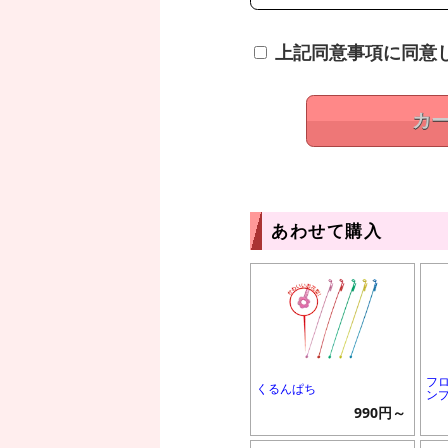
上記同意事項に同意
カ
あわせて購入
フ
くるんぱち
ン
990円～