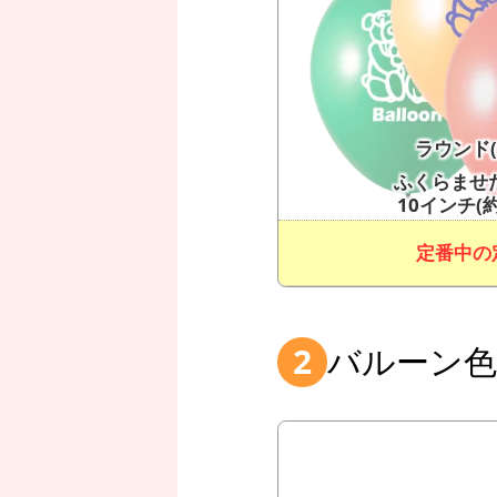
ラウンド(
ふくらませ
10インチ(約
定番中の
バルーン
2