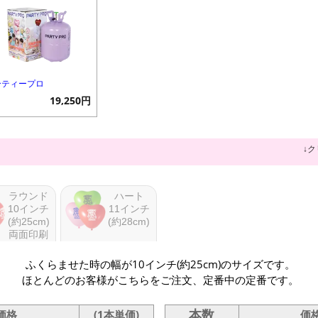
ーティープロ
19,250円
↓
ラウンド
ハート
10インチ
11インチ
(約25cm)
(約28cm)
両面印刷
ふくらませた時の幅が10インチ(約25cm)のサイズです。
ほとんどのお客様がこちらをご注文、定番中の定番です。
本数
価格
(1本単価)
価