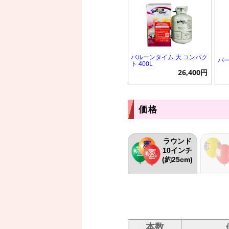
バルーンタイム 大 コンパク
パ
ト 400L
26,400円
価格
ラウンド
10インチ
(約25cm)
本数