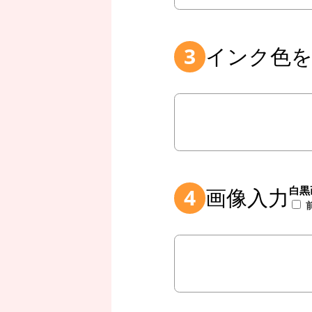
インク色
3
画像入力
4
白黒
前