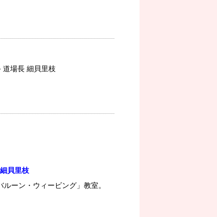
 道場長 細貝里枝
 細貝里枝
バルーン・ウィービング」教室。