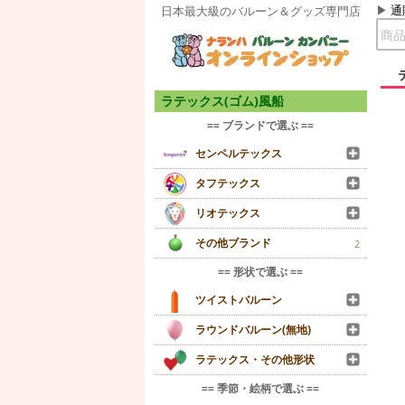
通
日本最大級のバルーン＆グッズ専門店
ラテックス(ゴム)風船
== ブランドで選ぶ ==
センペルテックス
タフテックス
リオテックス
その他ブランド
2
== 形状で選ぶ ==
ツイストバルーン
ラウンドバルーン(無地)
ラテックス・その他形状
== 季節・絵柄で選ぶ ==