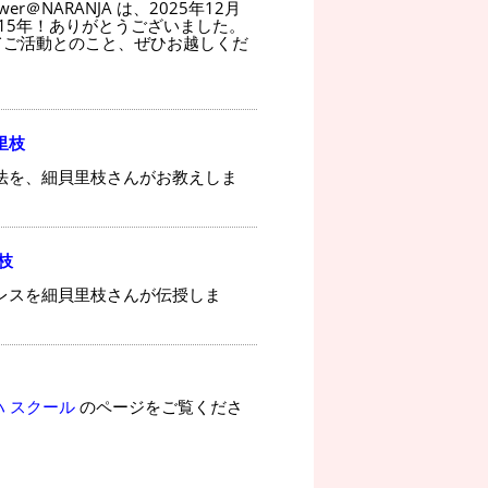
wer＠NARANJA は、2025年12月
15年！ありがとうございました。
てご活動とのこと、ぜひお越しくだ
里枝
法を、細貝里枝さんがお教えしま
枝
レスを細貝里枝さんが伝授しま
ハ スクール
のページをご覧くださ