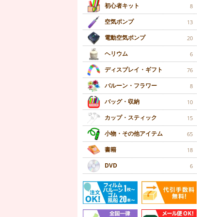
初心者キット
8
空気ポンプ
13
電動空気ポンプ
20
ヘリウム
6
ディスプレイ・ギフト
76
バルーン・フラワー
8
バッグ・収納
10
カップ・スティック
15
小物・その他アイテム
65
書籍
18
DVD
6