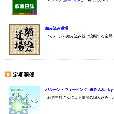
編み込み道場
バルーンを編み込み続け没頭する空間 -
定期開催
バルーン・ウィービング -編み込み - by
細貝里枝さんによる風船の編み込み「