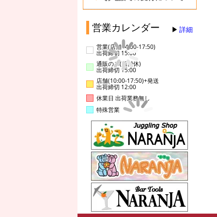
営業カレンダー
詳細
営業(店舗14:00-17:50)
出荷締切 15:00
通販のみ(店舗休)
出荷締切 15:00
店舗(10:00-17:50)+発送
出荷締切 12:00
休業日 出荷業務無し
特殊営業