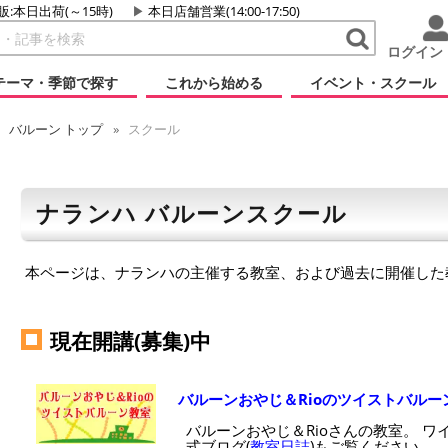
販:本日出荷(～15時)
本日店舗営業(14:00-17:50)
ログイン
テーマ・季節で探す
これから始める
イベント・スクール
バルーン
トップ
スクール
ナランハ バルーンスクール
本ページは、ナランハの主催する教室、および過去に開催した
現在開講(募集)中
バルーンおやじ＆Rioのツイストバルー
バルーンおやじ＆Rioさんの教室。 ワ
式ブログ(
教室日誌
)もご覧ください。