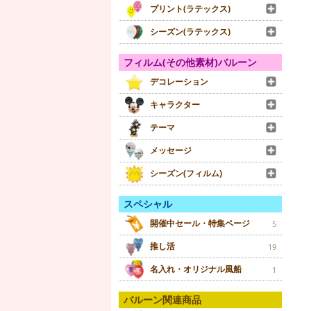
プリント(ラテックス)
シーズン(ラテックス)
フィルム(その他素材)バルーン
デコレーション
キャラクター
テーマ
メッセージ
シーズン(フィルム)
スペシャル
開催中セール・特集ページ
5
推し活
19
名入れ・オリジナル風船
1
バルーン関連商品