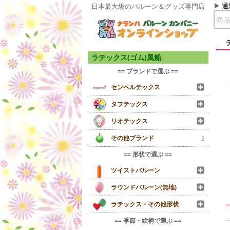
通
日本最大級のバルーン＆グッズ専門店
ラテックス(ゴム)風船
== ブランドで選ぶ ==
センペルテックス
タフテックス
リオテックス
その他ブランド
2
== 形状で選ぶ ==
ツイストバルーン
ラウンドバルーン(無地)
ラテックス・その他形状
== 季節・絵柄で選ぶ ==