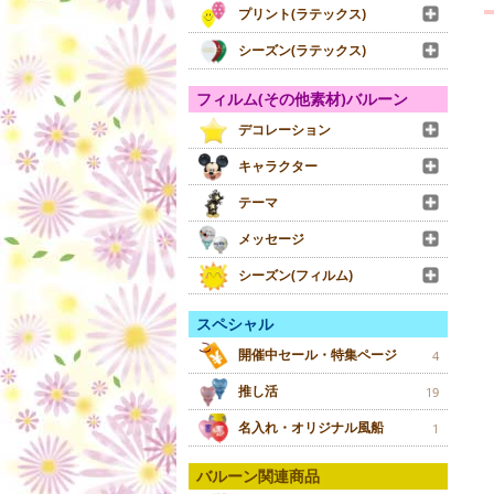
プリント(ラテックス)
シーズン(ラテックス)
フィルム(その他素材)バルーン
デコレーション
キャラクター
テーマ
メッセージ
シーズン(フィルム)
スペシャル
開催中セール・特集ページ
4
推し活
19
名入れ・オリジナル風船
1
バルーン関連商品