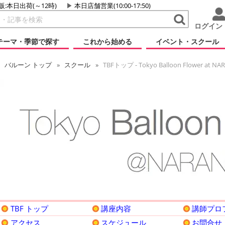
販:本日出荷(～12時)
本日店舗営業(10:00-17:50)
ログイン
テーマ・季節で探す
これから始める
イベント・スクール
バルーン
トップ
スクール
TBFトップ - Tokyo Balloon Flower at NA
TBF トップ
講座内容
講師プロ
アクセス
スケジュール
お問合せ