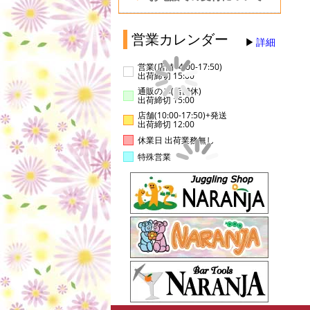
営業カレンダー
詳細
営業(店舗14:00-17:50)
出荷締切 15:00
通販のみ(店舗休)
出荷締切 15:00
店舗(10:00-17:50)+発送
出荷締切 12:00
休業日 出荷業務無し
特殊営業