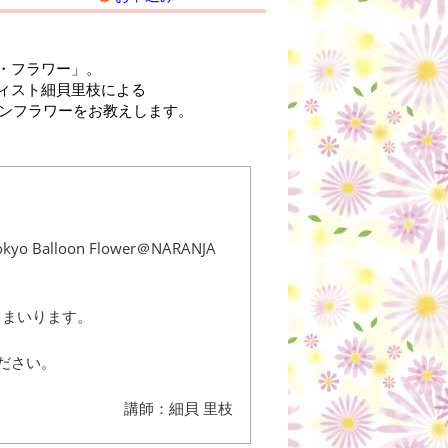
・フラワー」。
ィスト細貝里枝による
くバルーンフラワーをお教えします。
lloon Flower＠NARANJA
続けてまいります。
ださい。
講師：細貝 里枝