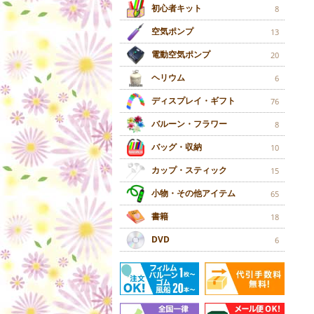
初心者キット
8
空気ポンプ
13
電動空気ポンプ
20
ヘリウム
6
ディスプレイ・ギフト
76
バルーン・フラワー
8
バッグ・収納
10
カップ・スティック
15
小物・その他アイテム
65
書籍
18
DVD
6