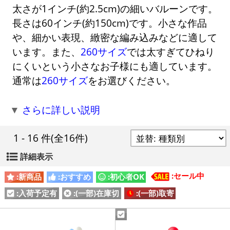
太さが1インチ(約2.5cm)の細いバルーンです。
長さは60インチ(約150cm)です。小さな作品
や、細かい表現、緻密な編み込みなどに適して
います。また、
260サイズ
では太すぎてひねり
にくいという小さなお子様にも適しています。
通常は
260サイズ
をお選びください。
▼
さらに詳しい説明
1 - 16 件
(全16件)
詳細表示
:セール中
:新商品
:おすすめ
:初心者OK
:入荷予定有
:(一部)在庫切
:(一部)取寄