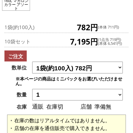
160L マカロン
カラー アソー
ト
782円
1袋(約100入)
(本体 711円)
7,195円
(1点当 719円)
10袋セット
(本体 6,541円)
ご注文
数単位
※本ページの商品はミニパックをお選びいただけませ
ん。
数量
通販
在庫切
店舗
準備無
在庫
在庫の数はリアルタイムではありません。
店舗の在庫を通信販売で購入できません。