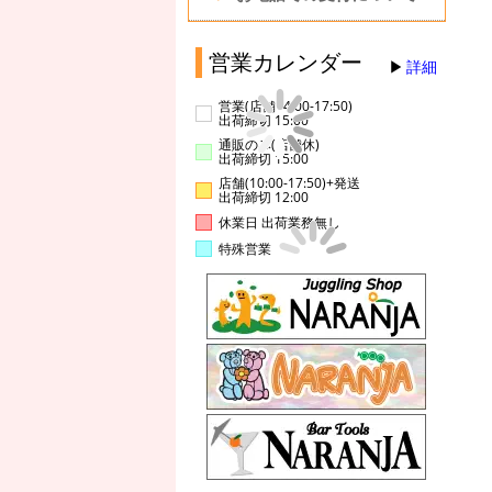
営業カレンダー
詳細
営業(店舗14:00-17:50)
出荷締切 15:00
通販のみ(店舗休)
出荷締切 15:00
店舗(10:00-17:50)+発送
出荷締切 12:00
休業日 出荷業務無し
特殊営業