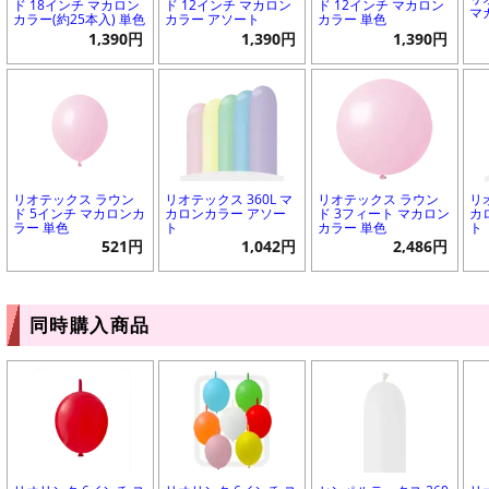
ド 18インチ マカロン
ド 12インチ マカロン
ド 12インチ マカロン
マ
カラー(約25本入) 単色
カラー アソート
カラー 単色
1,390円
1,390円
1,390円
リオテックス ラウン
リオテックス 360L マ
リオテックス ラウン
リ
ド 5インチ マカロンカ
カロンカラー アソー
ド 3フィート マカロン
カ
ラー 単色
ト
カラー 単色
ト
521円
1,042円
2,486円
同時購入商品