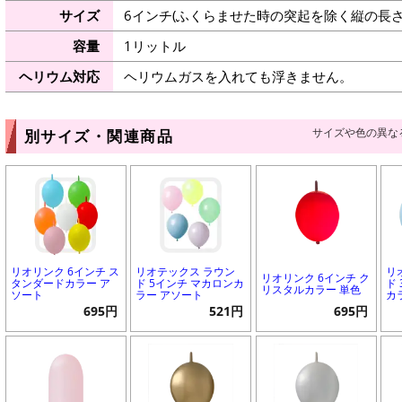
サイズ
6インチ(ふくらませた時の突起を除く縦の長さ：
容量
1リットル
ヘリウム対応
ヘリウムガスを入れても浮きません。
サイズや色の異な
別サイズ・関連商品
リオリンク 6インチ ス
リオテックス ラウン
リ
リオリンク 6インチ ク
タンダードカラー ア
ド 5インチ マカロンカ
ド
リスタルカラー 単色
ソート
ラー アソート
カ
695円
521円
695円