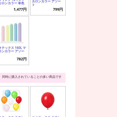
カロンカラー アソー
カロンカラー 単色
ト
1,477円
799円
オテックス 160L マ
ロンカラー アソー
782円
同時に購入されていることの多い商品です