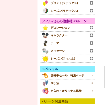
プリント(ラテックス)
シーズン(ラテックス)
フィルム(その他素材)バルーン
デコレーション
キャラクター
テーマ
メッセージ
シーズン(フィルム)
スペシャル
開催中セール・特集ページ
4
推し活
19
名入れ・オリジナル風船
1
バルーン関連商品