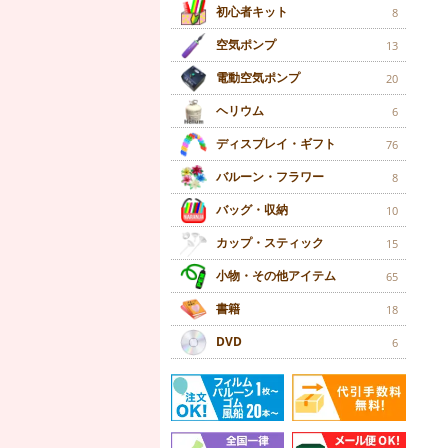
初心者キット
8
空気ポンプ
13
電動空気ポンプ
20
ヘリウム
6
ディスプレイ・ギフト
76
バルーン・フラワー
8
バッグ・収納
10
カップ・スティック
15
小物・その他アイテム
65
書籍
18
DVD
6