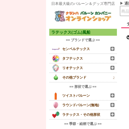
通
日本最大級のバルーン＆グッズ専門店
ラテックス(ゴム)風船
== ブランドで選ぶ ==
センペルテックス
タフテックス
リオテックス
その他ブランド
2
== 形状で選ぶ ==
ツイストバルーン
ラウンドバルーン(無地)
ラテックス・その他形状
== 季節・絵柄で選ぶ ==