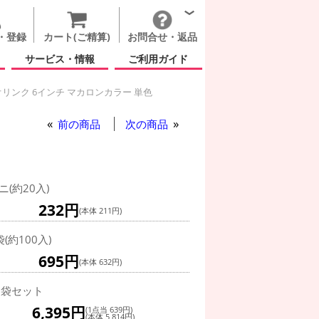
・登録
カート(ご精算)
お問合せ・返品
サービス・情報
ご利用ガイド
リンク 6インチ マカロンカラー 単色
マカロンカラー 単色
前の商品
次の商品
ニ(約20入)
232円
(本体 211円)
袋(約100入)
695円
(本体 632円)
0袋セット
6,395円
(1点当 639円)
(本体 5,814円)