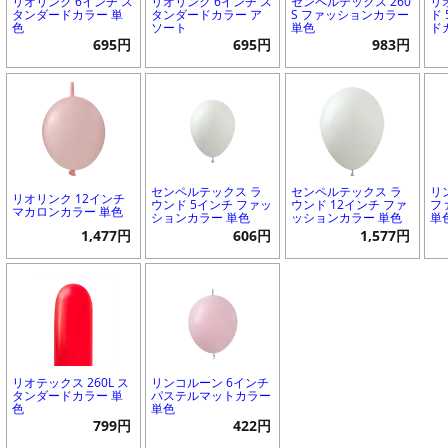
リオリンク 6インチ ス
リオリンク 6インチ ス
センペルテックス 260
リ
タンダードカラー 単
タンダードカラー ア
S ファッションカラー
ド
色
ソート
単色
ド
695円
695円
983円
センペルテックス ラ
センペルテックス ラ
リ
リオリンク 12インチ
ウンド 5インチ ファッ
ウンド 12インチ ファ
フ
マカロンカラー 単色
ションカラー 単色
ッションカラー 単色
単
1,477円
606円
1,577円
リオテックス 260L ス
リンコルーン 6インチ
タンダードカラー 単
パステルマットカラー
色
単色
799円
422円