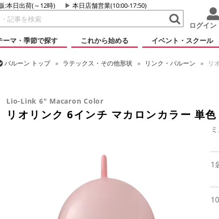
販:本日出荷(～12時)
本日店舗営業(10:00-17:50)
ログイン
テーマ・季節で探す
これから始める
イベント・スクール
バルーン
トップ
ラテックス・その他形状
リンク・バルーン
リオ
バルーン
トップ
リオテックス
リオリンク
リオリンク 6インチ 
Lio-Link 6" Macaron Color
リオリンク 6インチ マカロンカラー 単色
ミ
1
1