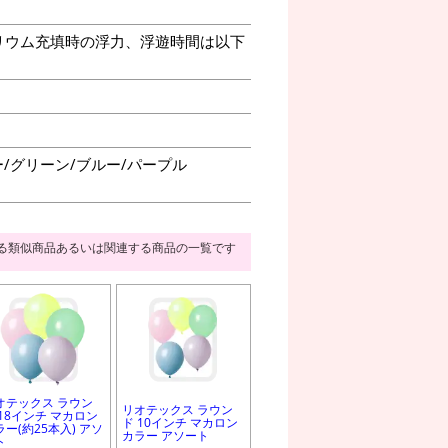
リウム充填時の浮力、浮遊時間は以下
/グリーン/ブルー/パープル
る類似商品あるいは関連する商品の一覧です
オテックス ラウン
リオテックス ラウン
 18インチ マカロン
ド 10インチ マカロン
ラー(約25本入) アソ
カラー アソート
ト