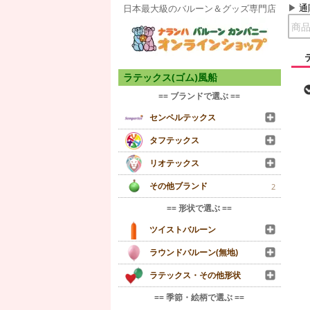
通
日本最大級のバルーン＆グッズ専門店
ラテックス(ゴム)風船
== ブランドで選ぶ ==
センペルテックス
タフテックス
リオテックス
その他ブランド
2
== 形状で選ぶ ==
ツイストバルーン
ラウンドバルーン(無地)
ラテックス・その他形状
== 季節・絵柄で選ぶ ==