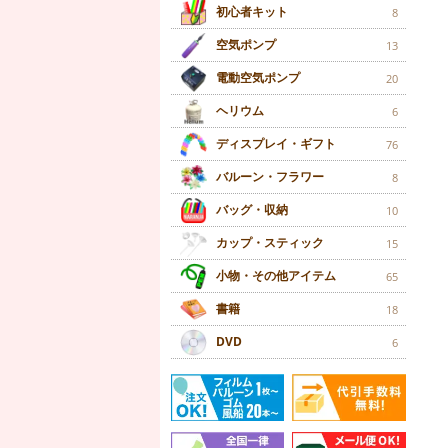
初心者キット
8
空気ポンプ
13
電動空気ポンプ
20
ヘリウム
6
ディスプレイ・ギフト
76
バルーン・フラワー
8
バッグ・収納
10
カップ・スティック
15
小物・その他アイテム
65
書籍
18
DVD
6