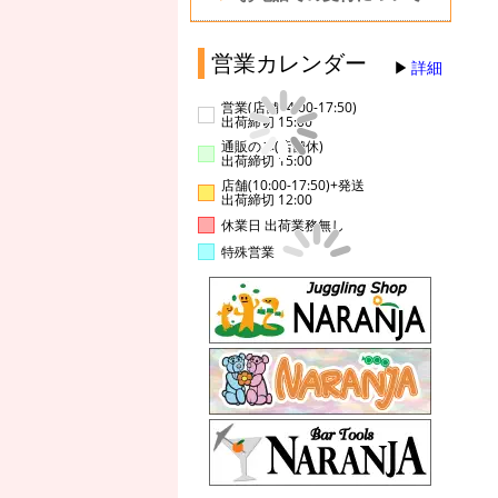
営業カレンダー
詳細
営業(店舗14:00-17:50)
出荷締切 15:00
通販のみ(店舗休)
出荷締切 15:00
店舗(10:00-17:50)+発送
出荷締切 12:00
休業日 出荷業務無し
特殊営業