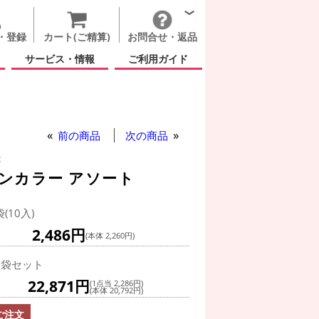
・登録
カート(ご精算)
お問合せ・返品
サービス・情報
ご利用ガイド
ラウンド 3フィート マカロンカラー アソート
前の商品
次の商品
t
ロンカラー アソート
袋(10入)
2,486円
(本体 2,260円)
0袋セット
22,871円
(1点当 2,286円)
(本体 20,792円)
ご注文