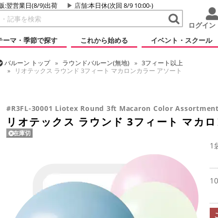
販:翌営業日(8/9)出荷
店舗
:本日休(次回 8/9 10:00-)
ログイン
テーマ・季節で探す
これから始める
イベント・スクール
バルーン
トップ
ラウンドバルーン(無地)
3フィート以上
リオテックス ラウンド 3フィート マカロンカラー アソート
バルーン
トップ
リオテックス
ラウンドバルーン
リオテックス 
#R3FL-30001 Liotex Round 3ft Macaron Color Assortmen
リオテックス ラウンド 3フィート マカ
在庫切
1
1