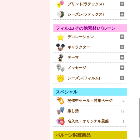
プリント(ラテックス)
シーズン(ラテックス)
フィルム(その他素材)バルーン
デコレーション
キャラクター
テーマ
メッセージ
シーズン(フィルム)
スペシャル
開催中セール・特集ページ
4
推し活
19
名入れ・オリジナル風船
1
バルーン関連商品