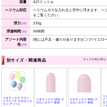
容量
425リットル
ヘリウム対応
ヘリウムガスを入れると空中に浮きます。ヘ
をご覧ください。
浮力
339g
(
※
)
浮遊時間
96時間
(
※
)
アソート内容
(色には不足・偏りがあります)ピンク/イエロー
色
(
※
)
サイズや色の異な
別サイズ・関連商品
リ
リオテックス ラウン
リオテックス 260L マ
リオテックス 360L マ
ド
ド 5インチ マカロンカ
カロンカラー 単色
カロンカラー 単色
カ
ラー アソート
ー