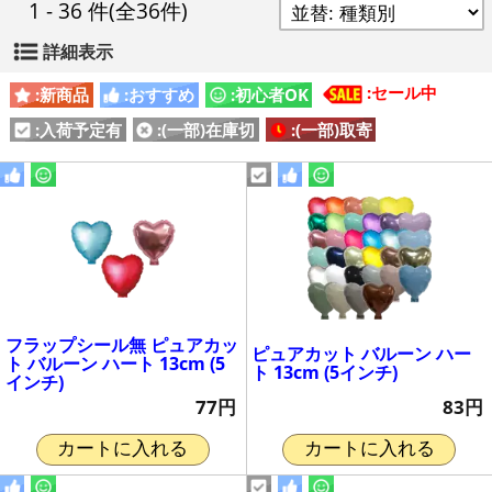
1 - 36 件
(全36件)
詳細表示
:セール中
:新商品
:おすすめ
:初心者OK
:入荷予定有
:(一部)在庫切
:(一部)取寄
フラップシール無 ピュアカッ
ピュアカット バルーン ハー
ト バルーン ハート 13cm (5
ト 13cm (5インチ)
インチ)
83円
77円
カートに入れる
カートに入れる