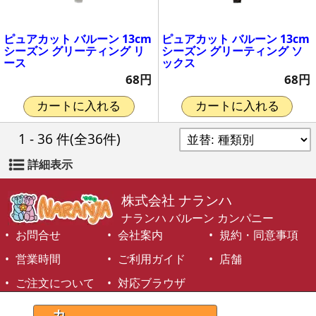
ピュアカット バルーン 13cm
ピュアカット バルーン 13cm
シーズン グリーティング リ
シーズン グリーティング ソ
ース
ックス
68円
68円
カートに入れる
カートに入れる
1 - 36 件
(全36件)
詳細表示
株式会社 ナランハ
ナランハ バルーン カンパニー
お問合せ
会社案内
規約・同意事項
営業時間
ご利用ガイド
店舗
ご注文について
対応ブラウザ
©1999-2026 NARANJA Inc. All Rights Reserved.
カ