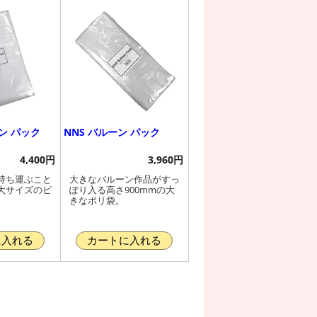
ン パック
NNS バルーン パック
4,400円
3,960円
持ち運ぶこと
大きなバルーン作品がすっ
大サイズのビ
ぽり入る高さ900mmの大
。
きなポリ袋。
に入れる
カートに入れる