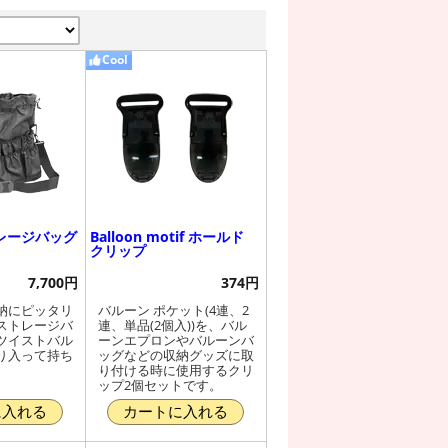
Cool
レージバッグ
Balloon motif ホールド
クリップ
7,700円
374円
納にピッタリ
バルーン ポケット(4連、2
ストレージバ
連、単品(2個入))を、バル
ツイストバル
ーンエプロンやバルーンバ
り入って持ち
ッグなどの収納グッズに取
り付ける時に使用するクリ
ップ2個セットです。
に入れる
カートに入れる