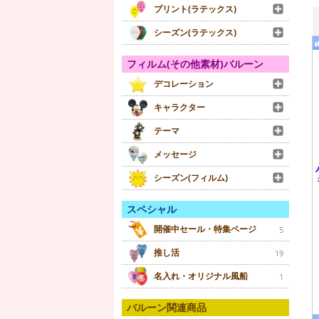
プリント(ラテックス)
シーズン(ラテックス)
フィルム(その他素材)バルーン
デコレーション
キャラクター
テーマ
メッセージ
シーズン(フィルム)
スペシャル
開催中セール・特集ページ
5
推し活
19
名入れ・オリジナル風船
1
バルーン関連商品