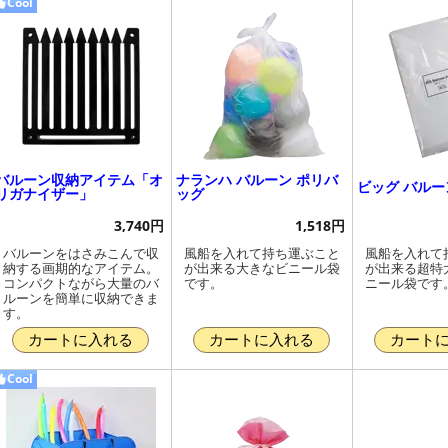
Cool
バルーン収納アイテム「オ
ナランハ バルーン ポリバ
ビッグ バルー
リガナイザー」
ッグ
3,740円
1,518円
バルーンをはさみこんで収
風船を入れて持ち運ぶこと
風船を入れて
納する画期的なアイテム。
が出来る大きなビニール袋
が出来る超特
コンパクトながら大量のバ
です。
ニール袋です
ルーンを簡単に収納できま
す。
カートに入れる
カートに入れる
カート
Cool