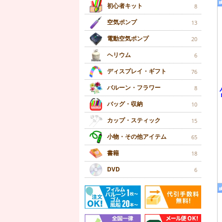
初心者キット
8
空気ポンプ
13
電動空気ポンプ
20
ヘリウム
6
ディスプレイ・ギフト
76
バルーン・フラワー
8
バッグ・収納
10
カップ・スティック
15
小物・その他アイテム
65
書籍
18
DVD
6