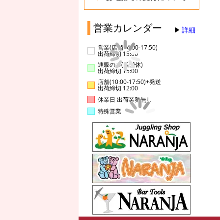
営業カレンダー
詳細
営業(店舗14:00-17:50)
出荷締切 15:00
通販のみ(店舗休)
出荷締切 15:00
店舗(10:00-17:50)+発送
出荷締切 12:00
休業日 出荷業務無し
特殊営業