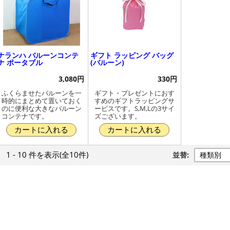
ナランハ バルーンコンテ
ギフト ラッピング バッグ
ナ ポータブル
(バルーン)
3,080円
330円
ふくらませたバルーンを一
ギフト・プレゼントにおす
時的にまとめて置いておく
すめのギフトラッピングサ
のに便利な大きなバルーン
ービスです。S,M,Lの3サイ
コンテナです。
ズございます。
カートに入れる
カートに入れる
1 - 10 件
を表示
(全10件)
並替: