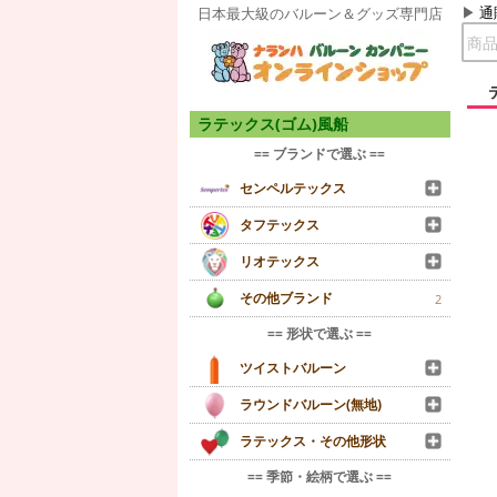
通
日本最大級のバルーン＆グッズ専門店
ラテックス(ゴム)風船
== ブランドで選ぶ ==
センペルテックス
タフテックス
リオテックス
その他ブランド
2
== 形状で選ぶ ==
ツイストバルーン
ラウンドバルーン(無地)
ラテックス・その他形状
== 季節・絵柄で選ぶ ==