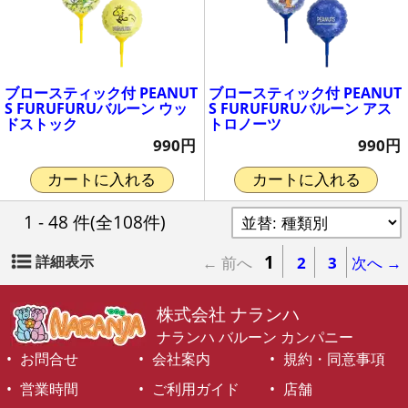
ブロースティック付 PEANUT
ブロースティック付 PEANUT
S FURUFURUバルーン ウッ
S FURUFURUバルーン アス
ドストック
トロノーツ
990円
990円
カートに入れる
カートに入れる
1 - 48 件
(全108件)
1
詳細表示
← 前へ
2
3
次へ →
株式会社 ナランハ
ナランハ バルーン カンパニー
お問合せ
会社案内
規約・同意事項
営業時間
ご利用ガイド
店舗