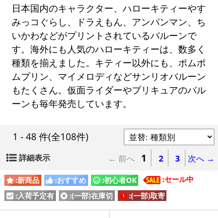
日本国内のキャラクター、ハローキティーやす
みっコぐらし、ドラえもん、アンパンマン、ち
いかわなどがプリントされているバルーンで
す。海外にも人気のハローキティーは、数多く
種類を揃えました。キティー以外にも、ポムポ
ムプリン、マイメロディなどサンリオバルーン
もたくさん。仮面ライダーやプリキュアのバル
ーンも毎年発売しています。
1 - 48 件
(全108件)
1
詳細表示
← 前へ
2
3
次へ →
:セール中
:新商品
:おすすめ
:初心者OK
:入荷予定有
:(一部)在庫切
:(一部)取寄