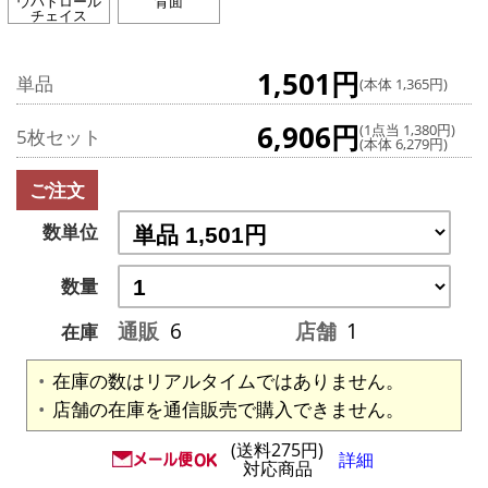
ウパトロール
背面
チェイス
1,501円
単品
(本体 1,365円)
6,906円
(1点当 1,380円)
5枚セット
(本体 6,279円)
ご注文
数単位
数量
通販
6
店舗
1
在庫
在庫の数はリアルタイムではありません。
店舗の在庫を通信販売で購入できません。
(送料275円)
詳細
対応商品