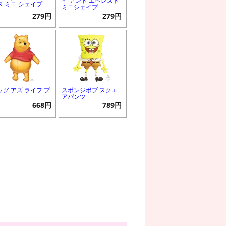
イ アンド エベレスト
ス ミニ シェイプ
ミニシェイプ
279円
279円
ッグ アズ ライフ プ
スポンジボブ スクエ
アパンツ
668円
789円