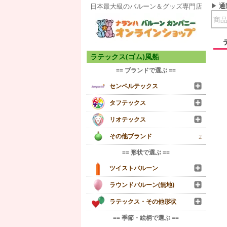
通
日本最大級のバルーン＆グッズ専門店
ラテックス(ゴム)風船
== ブランドで選ぶ ==
センペルテックス
タフテックス
リオテックス
その他ブランド
2
== 形状で選ぶ ==
ツイストバルーン
ラウンドバルーン(無地)
ラテックス・その他形状
== 季節・絵柄で選ぶ ==