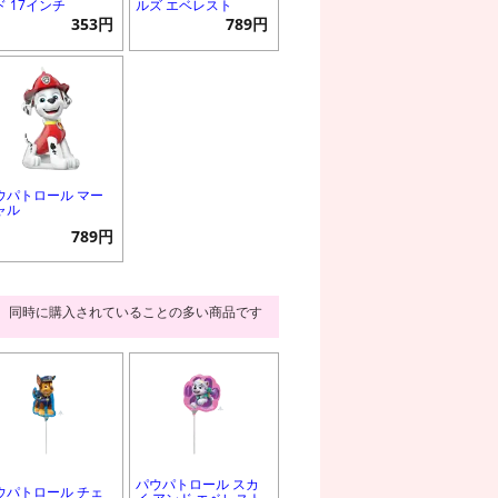
ド 17インチ
ルズ エベレスト
353円
789円
ウパトロール マー
ャル
789円
同時に購入されていることの多い商品です
パウパトロール スカ
ウパトロール チェ