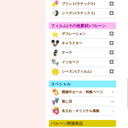
プリント(ラテックス)
シーズン(ラテックス)
フィルム(その他素材)バルーン
デコレーション
キャラクター
テーマ
メッセージ
シーズン(フィルム)
スペシャル
開催中セール・特集ページ
5
推し活
19
名入れ・オリジナル風船
1
バルーン関連商品