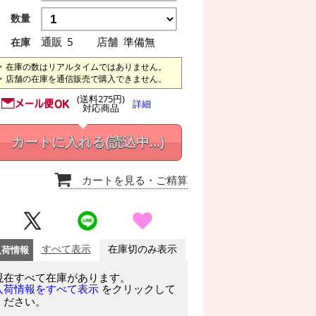
数量
通販
5
店舗
準備無
在庫
在庫の数はリアルタイムではありません。
店舗の在庫を通信販売で購入できません。
(送料275円)
詳細
対応商品
カートに入れる
(読込中...)
カートを見る
・ご精算
入荷情報
すべて表示
在庫切のみ表示
現在すべて在庫があります。
をクリックして
入荷情報をすべて表示
ください。