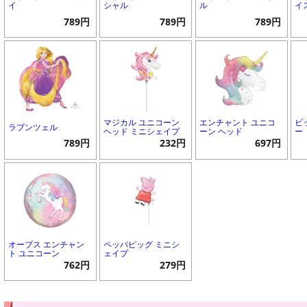
イ
シャル
ル
イ
789円
789円
789円
マジカル ユニコーン
エンチャント ユニコ
ビ
ラプンツェル
ヘッド ミニシェイプ
ーン ヘッド
ー
789円
232円
697円
オーブス エンチャン
ペッパピッグ ミニシ
ト ユニコーン
ェイプ
762円
279円