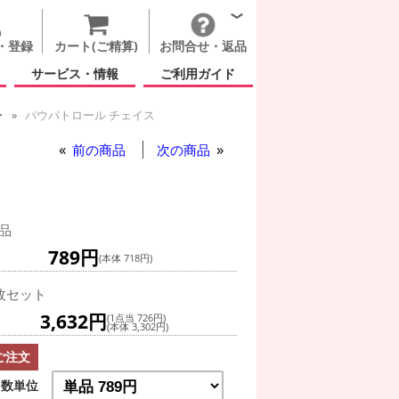
・登録
カート(ご精算)
お問合せ・返品
サービス・情報
ご利用ガイド
ー
パウパトロール チェイス
前の商品
次の商品
品
789円
(本体 718円)
枚セット
3,632円
(1点当 726円)
(本体 3,302円)
ご注文
数単位