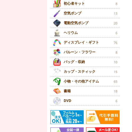
初心者キット
8
空気ポンプ
13
電動空気ポンプ
20
ヘリウム
6
ディスプレイ・ギフト
76
バルーン・フラワー
8
バッグ・収納
10
カップ・スティック
15
小物・その他アイテム
65
書籍
18
DVD
6