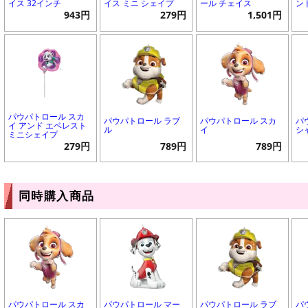
イス 32インチ
イス ミニ シェイプ
ール チェイス
ン
943円
279円
1,501円
パウパトロール スカ
パウパトロール ラブ
パウパトロール スカ
パ
イ アンド エベレスト
ル
イ
シ
ミニシェイプ
279円
789円
789円
同時購入商品
パウパトロール スカ
パウパトロール マー
パウパトロール ラブ
パ