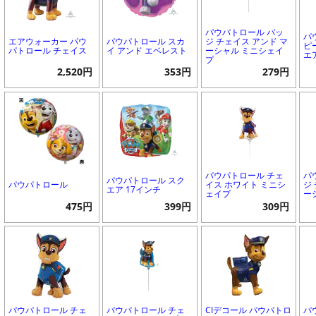
パウパトロール バッ
パ
エアウォーカー パウ
パウパトロール スカ
ジ チェイス アンド マ
ピ
パトロール チェイス
イ アンド エベレスト
ーシャル ミニシェイ
エ
プ
2,520円
353円
279円
パウパトロール チェ
パ
パウパトロール スク
パウパトロール
イス ホワイト ミニシ
ジ
エア 17インチ
ェイプ
ー
475円
399円
309円
パウパトロール チェ
パウパトロール チェ
CIデコール パウパトロ
パ