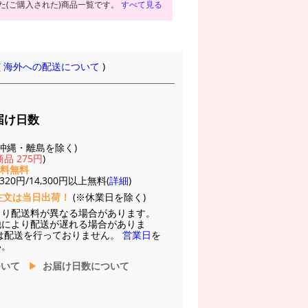
た(ご購入された)商品一覧です。
すべて見る
(
海外への配送について
)
届け日数
(※沖縄・離島を除く)
品 275円
)
送料無料
20円/14,300円以上無料(
詳細
)
注文は当日出荷！
(※休業日を除く)
より配送料が異なる場合があります。
他により配送が遅れる場合がありま
は配送を行っておりません。
営業日
を
い。
ついて
お届け日数について