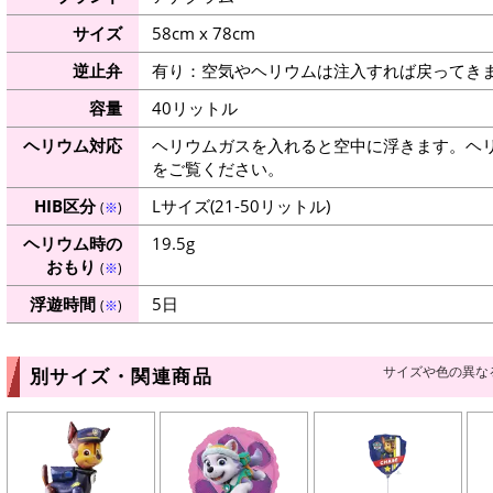
サイズ
58cm x 78cm
逆止弁
有り：空気やヘリウムは注入すれば戻ってき
容量
40リットル
ヘリウム対応
ヘリウムガスを入れると空中に浮きます。ヘ
をご覧ください。
HIB区分
Lサイズ(21-50リットル)
(
※
)
ヘリウム時の
19.5g
おもり
(
※
)
浮遊時間
5日
(
※
)
サイズや色の異な
別サイズ・関連商品