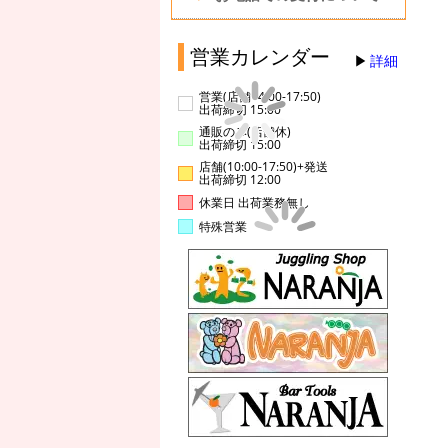
営業カレンダー
詳細
営業(店舗14:00-17:50)
出荷締切 15:00
通販のみ(店舗休)
出荷締切 15:00
店舗(10:00-17:50)+発送
出荷締切 12:00
休業日 出荷業務無し
特殊営業