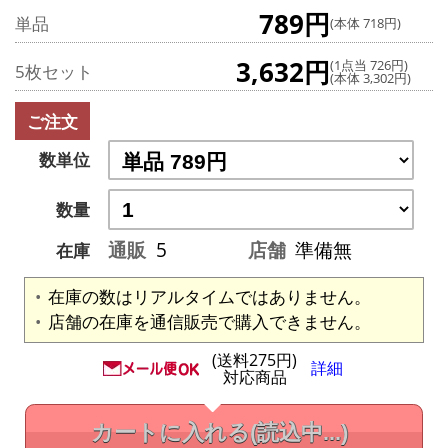
789円
単品
(本体 718円)
3,632円
(1点当 726円)
5枚セット
(本体 3,302円)
ご注文
数単位
数量
通販
5
店舗
準備無
在庫
在庫の数はリアルタイムではありません。
店舗の在庫を通信販売で購入できません。
(送料275円)
詳細
対応商品
カートに入れる
(読込中...)