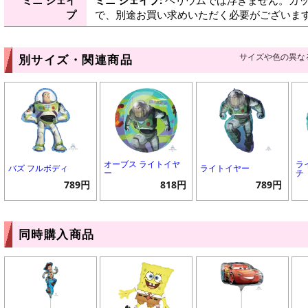
プ
で、別途お買い求めいただく必要がございま
サイズや色の異な
別サイズ・関連商品
オーブス ライトイヤ
ラ
バズ フルボディ
ライトイヤー
ー
チ
789円
818円
789円
同時購入商品