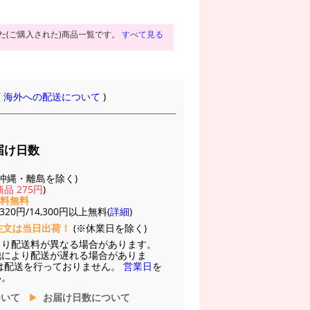
た(ご購入された)商品一覧です。
すべて見る
(
海外への配送について
)
届け日数
(※沖縄・離島を除く)
品 275円
)
送料無料
20円/14,300円以上無料(
詳細
)
注文は当日出荷！
(※休業日を除く)
より配送料が異なる場合があります。
他により配送が遅れる場合がありま
は配送を行っておりません。
営業日
を
い。
ついて
お届け日数について