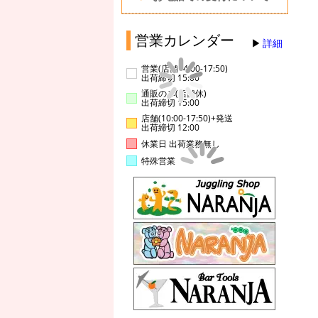
営業カレンダー
詳細
営業(店舗14:00-17:50)
出荷締切 15:00
通販のみ(店舗休)
出荷締切 15:00
店舗(10:00-17:50)+発送
出荷締切 12:00
休業日 出荷業務無し
特殊営業