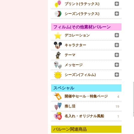
プリント(ラテックス)
シーズン(ラテックス)
フィルム(その他素材)バルーン
デコレーション
キャラクター
テーマ
メッセージ
シーズン(フィルム)
スペシャル
開催中セール・特集ページ
4
推し活
19
名入れ・オリジナル風船
1
バルーン関連商品