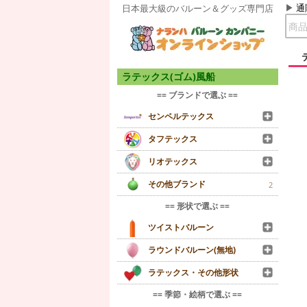
通
日本最大級のバルーン＆グッズ専門店
ラテックス(ゴム)風船
== ブランドで選ぶ ==
センペルテックス
タフテックス
リオテックス
その他ブランド
2
== 形状で選ぶ ==
ツイストバルーン
ラウンドバルーン(無地)
ラテックス・その他形状
== 季節・絵柄で選ぶ ==