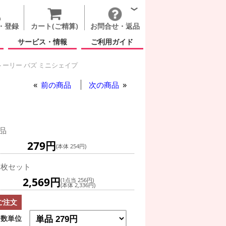
・登録
カート(ご精算)
お問合せ・返品
サービス・情報
ご利用ガイド
トーリー バズ ミニシェイプ
前の商品
次の商品
品
279円
(本体 254円)
0枚セット
2,569円
(1点当 256円)
(本体 2,336円)
ご注文
数単位