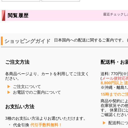
最近チェックし
閲覧履歴
ショッピングガイド
日本国内への配送に関するご案内です。 
ご注文方法
配送料・お
各商品ページより、カートを利用してご注文く
送料: 770円
ださい。
(
メール便対応商
8,800円以上 
ご注文について
※沖縄・離島1,3
お電話でのご案内について
15時までのご
商品や契約に
在庫状況その
お支払い方法
す。 休業日に
ご確認くださ
3種のお支払い方法よりお選びいただけます。
配送料に
代金引換
代引手数料無料！