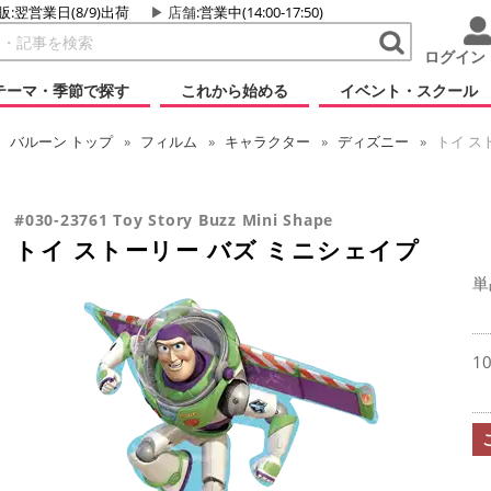
販:翌営業日(8/9)出荷
店舗
:営業中(14:00-17:50)
ログイン
テーマ・季節で探す
これから始める
イベント・スクール
バルーン
トップ
フィルム
キャラクター
ディズニー
トイ ス
#030-23761 Toy Story Buzz Mini Shape
トイ ストーリー バズ ミニシェイプ
単
1