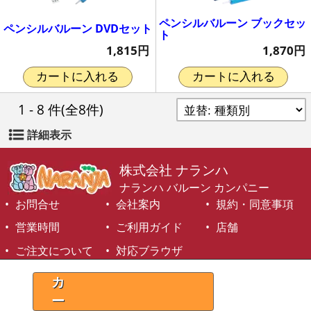
ペンシルバルーン ブックセッ
ペンシルバルーン DVDセット
ト
1,815円
1,870円
カートに入れる
カートに入れる
1 - 8 件
(全8件)
詳細表示
株式会社 ナランハ
ナランハ バルーン カンパニー
お問合せ
会社案内
規約・同意事項
営業時間
ご利用ガイド
店舗
ご注文について
対応ブラウザ
©1999-2026 NARANJA Inc. All Rights Reserved.
カ
ー