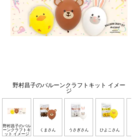
野村昌子のバルーンクラフトキット イメー
ジ
野村昌子のバル
ーンクラフトキ
くまさん
うさぎさん
ひよこさん
ぞ
ット イメージ