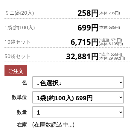
258円
ミニ(約20入)
(本体 235円)
699円
1袋(約100入)
(本体 636円)
6,715円
(1点当 671円)
10袋セット
(本体 6,105円)
32,881円
(1点当 656円)
50袋セット
(本体 29,892円)
ご注文
色
数単位
数量
(在庫数読込中...)
在庫