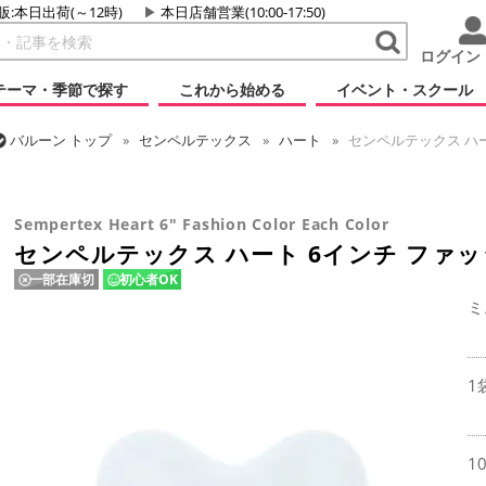
販:本日出荷(～12時)
本日店舗営業(10:00-17:50)
ログイン
テーマ・季節で探す
これから始める
イベント・スクール
バルーン
トップ
センペルテックス
ハート
センペルテックス ハー
バルーン
トップ
ラテックス・その他形状
ハート
センペルテック
Sempertex Heart 6" Fashion Color Each Color
センペルテックス ハート 6インチ ファ
一部在庫切
初心者OK
ミ
1
1