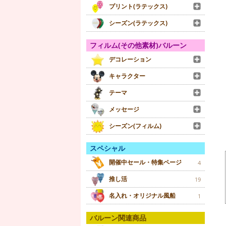
プリント(ラテックス)
シーズン(ラテックス)
フィルム(その他素材)バルーン
デコレーション
キャラクター
テーマ
メッセージ
シーズン(フィルム)
スペシャル
開催中セール・特集ページ
4
推し活
19
名入れ・オリジナル風船
1
バルーン関連商品