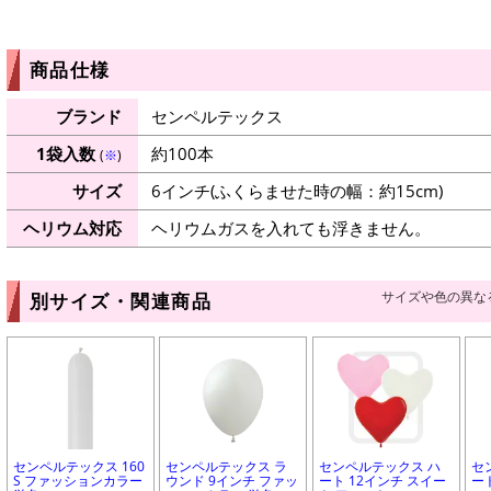
商品仕様
ブランド
センペルテックス
1袋入数
約100本
(
※
)
サイズ
6インチ(ふくらませた時の幅：約15cm)
ヘリウム対応
ヘリウムガスを入れても浮きません。
サイズや色の異な
別サイズ・関連商品
センペルテックス 160
センペルテックス ラ
センペルテックス ハ
セ
S ファッションカラー
ウンド 9インチ ファッ
ート 12インチ スイー
ー