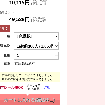
10,115円
(1点当 1,010円)
(本体 9,196円)
0袋セット
49,528円
(1点当 990円)
(本体 45,026円)
ご注文
色
数単位
数量
(在庫数読込中...)
在庫
在庫の数はリアルタイムではありません。
店舗の在庫を通信販売で購入できません。
(送料275円)
詳細
対応商品
カートに入れる
(読込中...)