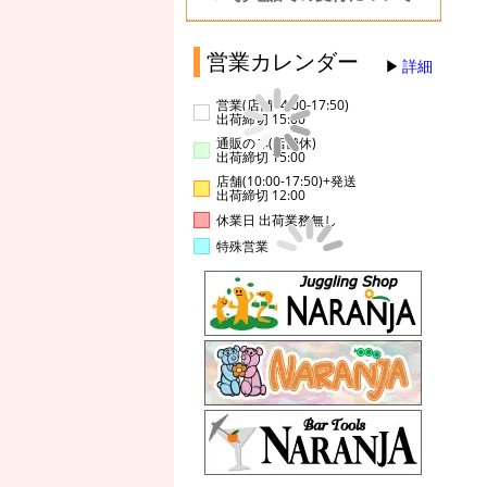
営業カレンダー
詳細
営業(店舗14:00-17:50)
出荷締切 15:00
通販のみ(店舗休)
出荷締切 15:00
店舗(10:00-17:50)+発送
出荷締切 12:00
休業日 出荷業務無し
特殊営業