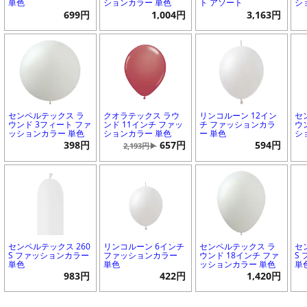
単色
ションカラー 単色
ト アソート
シ
699円
1,004円
3,163円
センペルテックス ラ
クオラテックス ラウ
リンコルーン 12イン
セ
ウンド 3フィート ファ
ンド 11インチ ファッ
チ ファッションカラ
ウ
ッションカラー 単色
ションカラー 単色
ー 単色
シ
398円
657円
594円
2,193円▶
センペルテックス 260
リンコルーン 6インチ
センペルテックス ラ
セ
S ファッションカラー
ファッションカラー
ウンド 18インチ ファ
S
単色
単色
ッションカラー 単色
単
983円
422円
1,420円