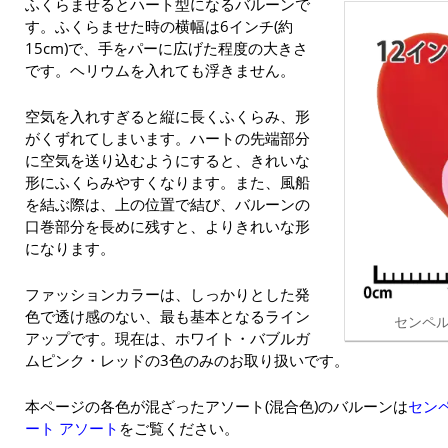
ふくらませるとハート型になるバルーンで
す。ふくらませた時の横幅は6インチ(約
15cm)で、手をパーに広げた程度の大きさ
です。ヘリウムを入れても浮きません。
空気を入れすぎると縦に長くふくらみ、形
がくずれてしまいます。ハートの先端部分
に空気を送り込むようにすると、きれいな
形にふくらみやすくなります。また、風船
を結ぶ際は、上の位置で結び、バルーンの
口巻部分を長めに残すと、よりきれいな形
になります。
ファッションカラーは、しっかりとした発
色で透け感のない、最も基本となるライン
センペル
アップです。現在は、ホワイト・バブルガ
ムピンク・レッドの3色のみのお取り扱いです。
本ページの各色が混ざったアソート(混合色)のバルーンは
センペ
ート アソート
をご覧ください。