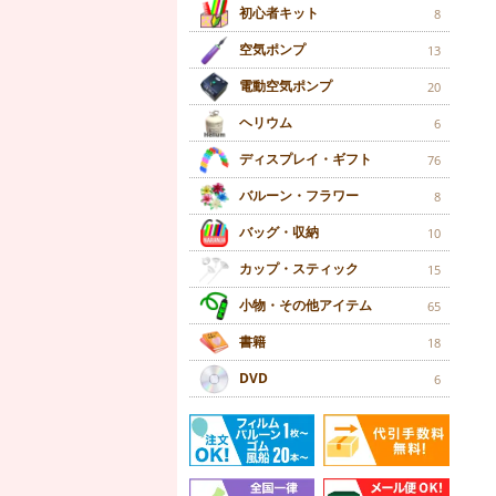
初心者キット
8
空気ポンプ
13
電動空気ポンプ
20
ヘリウム
6
ディスプレイ・ギフト
76
バルーン・フラワー
8
バッグ・収納
10
カップ・スティック
15
小物・その他アイテム
65
書籍
18
DVD
6