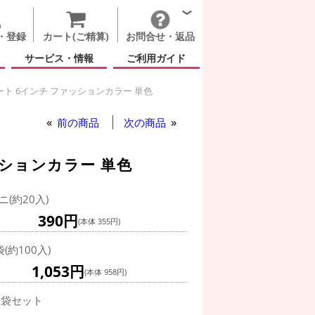
・登録
カート(ご精算)
お問合せ・返品
サービス・情報
ご利用ガイド
ト 6インチ ファッションカラー 単色
ス ハート 6インチ ファッションカラー 単色
前の商品
次の商品
ッションカラー 単色
ニ(約20入)
390円
(本体 355円)
袋(約100入)
1,053円
(本体 958円)
0袋セット