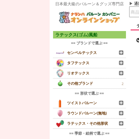
通
日本最大級のバルーン＆グッズ専門店
ラテックス(ゴム)風船
== ブランドで選ぶ ==
センペルテックス
タフテックス
リオテックス
その他ブランド
2
== 形状で選ぶ ==
ツイストバルーン
ラウンドバルーン(無地)
ラテックス・その他形状
== 季節・絵柄で選ぶ ==