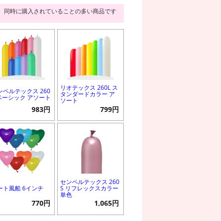
同時に購入されていることの多い商品です
リオテックス 260L ス
ンペルテックス 260
タンダードカラー ア
 ベーシック アソート
ソート
983円
799円
センペルテックス 260
ート風船 6インチ
S リフレックスカラー
単色
770円
1,065円