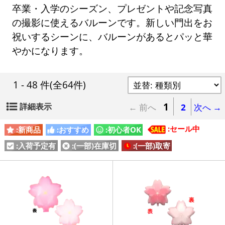
卒業・入学のシーズン、プレゼントや記念写真
の撮影に使えるバルーンです。新しい門出をお
祝いするシーンに、バルーンがあるとパッと華
やかになります。
1 - 48 件
(全64件)
1
詳細表示
← 前へ
2
次へ →
:セール中
:新商品
:おすすめ
:初心者OK
:入荷予定有
:(一部)在庫切
:(一部)取寄