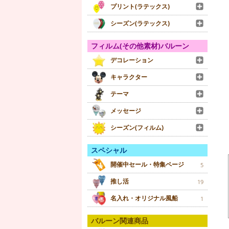
プリント(ラテックス)
シーズン(ラテックス)
フィルム(その他素材)バルーン
デコレーション
キャラクター
テーマ
メッセージ
シーズン(フィルム)
スペシャル
開催中セール・特集ページ
5
推し活
19
名入れ・オリジナル風船
1
バルーン関連商品