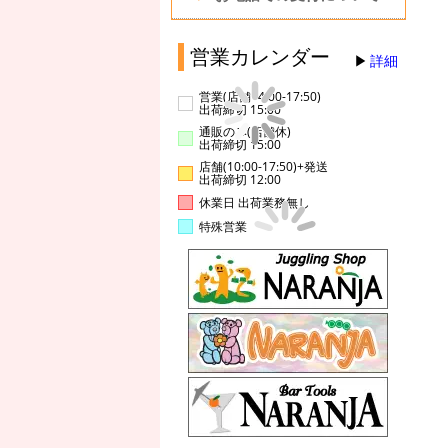
営業カレンダー
詳細
営業(店舗14:00-17:50)
出荷締切 15:00
通販のみ(店舗休)
出荷締切 15:00
店舗(10:00-17:50)+発送
出荷締切 12:00
休業日 出荷業務無し
特殊営業