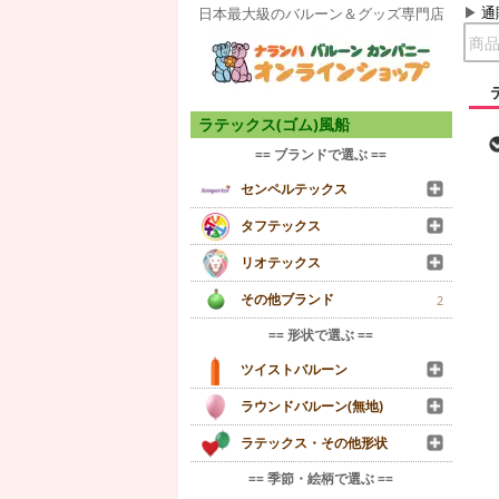
通
日本最大級のバルーン＆グッズ専門店
ラテックス(ゴム)風船
== ブランドで選ぶ ==
センペルテックス
タフテックス
リオテックス
その他ブランド
2
== 形状で選ぶ ==
ツイストバルーン
ラウンドバルーン(無地)
ラテックス・その他形状
== 季節・絵柄で選ぶ ==