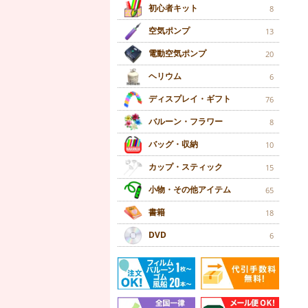
初心者キット
8
空気ポンプ
13
電動空気ポンプ
20
ヘリウム
6
ディスプレイ・ギフト
76
バルーン・フラワー
8
バッグ・収納
10
カップ・スティック
15
小物・その他アイテム
65
書籍
18
DVD
6