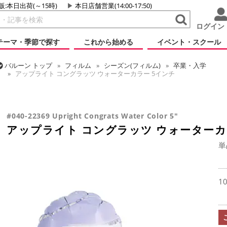
販:本日出荷(～15時)
本日店舗営業(14:00-17:50)
ログイン
テーマ・季節で探す
これから始める
イベント・スクール
バルーン
トップ
フィルム
シーズン(フィルム)
卒業・入学
アップライト コングラッツ ウォーターカラー 5インチ
バルーン
トップ
フィルム
デコレーション
アップライト
バルーン
トップ
フィルム
メッセージ
おめでとう・記念日
アップライト コングラッツ ウォーターカラー 5インチ
アップライト コングラッツ ウォーターカラー 5インチ
#040-22369 Upright Congrats Water Color 5"
アップライト コングラッツ ウォーターカ
単
1