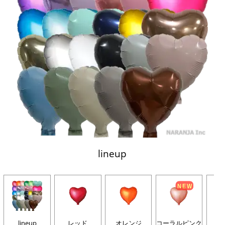
lineup
lineup
レッド
オレンジ
コーラルピンク
グ