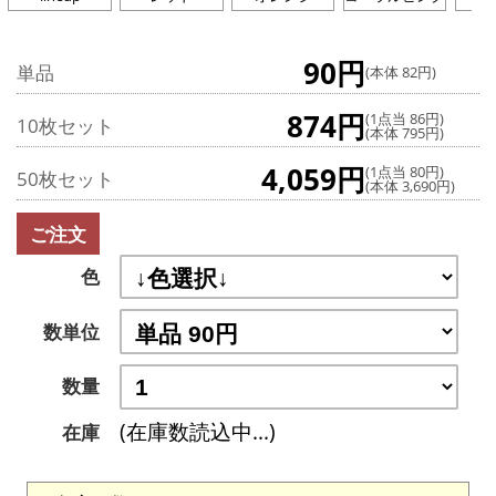
90円
単品
(本体 82円)
874円
(1点当 86円)
10枚セット
(本体 795円)
4,059円
(1点当 80円)
50枚セット
(本体 3,690円)
ご注文
色
数単位
数量
(在庫数読込中...)
在庫