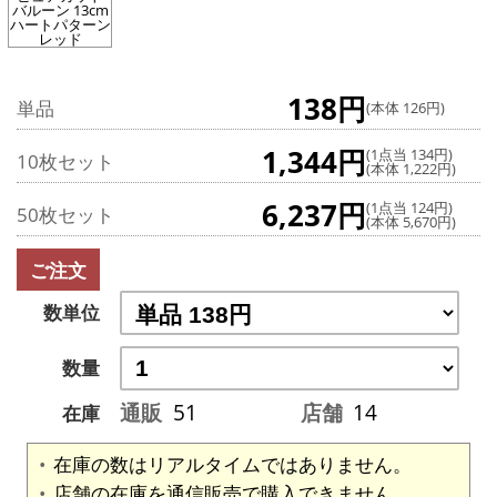
バルーン 13cm
ハートパターン
レッド
138円
単品
(本体 126円)
1,344円
(1点当 134円)
10枚セット
(本体 1,222円)
6,237円
(1点当 124円)
50枚セット
(本体 5,670円)
ご注文
数単位
数量
通販
51
店舗
14
在庫
在庫の数はリアルタイムではありません。
店舗の在庫を通信販売で購入できません。