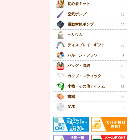
初心者キット
8
空気ポンプ
13
電動空気ポンプ
20
ヘリウム
6
ディスプレイ・ギフト
76
バルーン・フラワー
8
バッグ・収納
10
カップ・スティック
15
小物・その他アイテム
65
書籍
18
DVD
6