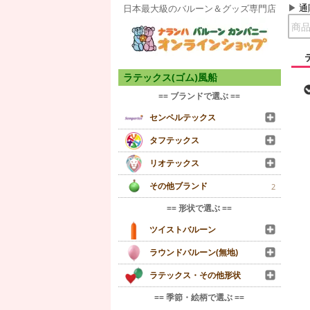
通
日本最大級のバルーン＆グッズ専門店
ラテックス(ゴム)風船
== ブランドで選ぶ ==
センペルテックス
タフテックス
リオテックス
その他ブランド
2
== 形状で選ぶ ==
ツイストバルーン
ラウンドバルーン(無地)
ラテックス・その他形状
== 季節・絵柄で選ぶ ==