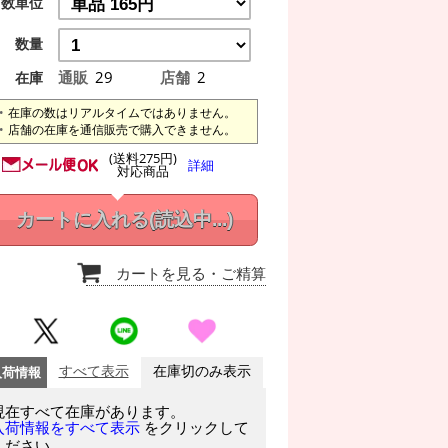
数単位
数量
通販
29
店舗
2
在庫
在庫の数はリアルタイムではありません。
店舗の在庫を通信販売で購入できません。
(送料275円)
詳細
対応商品
カートに入れる
(読込中...)
カートを見る
・ご精算
入荷情報
すべて表示
在庫切のみ表示
現在すべて在庫があります。
をクリックして
入荷情報をすべて表示
ください。