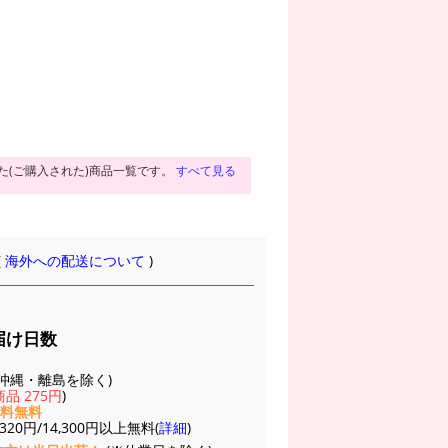
た(ご購入された)商品一覧です。
すべて見る
(
海外への配送について
)
届け日数
(※沖縄・離島を除く)
品 275円
)
送料無料
20円/14,300円以上無料(
詳細
)