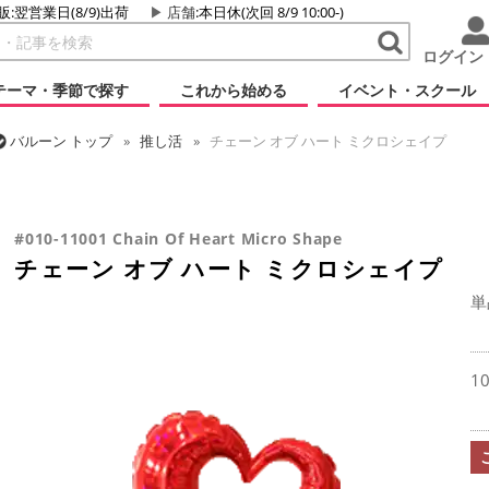
販:翌営業日(8/9)出荷
店舗
:本日休(次回 8/9 10:00-)
ログイン
テーマ・季節で探す
これから始める
イベント・スクール
バルーン
トップ
推し活
チェーン オブ ハート ミクロシェイプ
バルーン
トップ
フィルム
デコレーション
無地フィルム(ヘリウ
バルーン
トップ
フィルム
テーマ
ウエディング
チェーン オ
バルーン
トップ
フィルム
メッセージ
ラブ
チェーン オブ ハ
チェーン オブ ハート ミクロシェイプ
#010-11001 Chain Of Heart Micro Shape
チェーン オブ ハート ミクロシェイプ
単
1