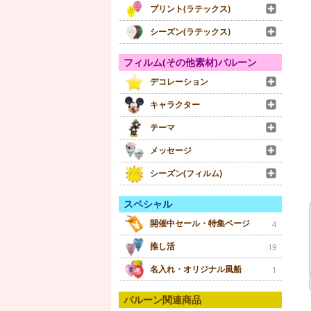
プリント(ラテックス)
シーズン(ラテックス)
フィルム(その他素材)バルーン
デコレーション
キャラクター
テーマ
メッセージ
シーズン(フィルム)
スペシャル
開催中セール・特集ページ
4
推し活
19
名入れ・オリジナル風船
1
バルーン関連商品