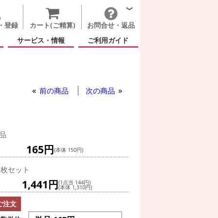
・登録
カート(ご精算)
お問合せ・返品
サービス・情報
ご利用ガイド
ム非対応)
ブ ハート ミクロシェイプ
ート ミクロシェイプ
前の商品
次の商品
品
165円
(本体 150円)
0枚セット
1,441円
(1点当 144円)
(本体 1,310円)
ご注文