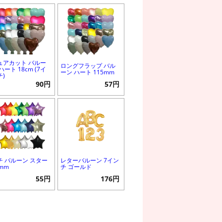
ュアカット バルー
ロングフラップ バル
ハート 18cm (7イ
ーン ハート 115mm
チ)
90円
57円
チ バルーン スター
レターバルーン 7イン
3mm
チ ゴールド
55円
176円