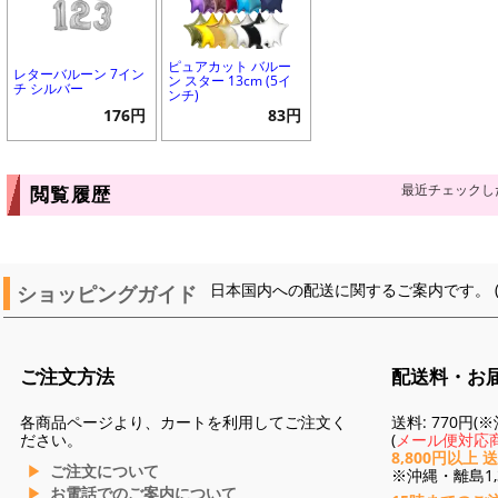
ピュアカット バルー
レターバルーン 7イン
ン スター 13cm (5イ
チ シルバー
ンチ)
176円
83円
最近チェックし
閲覧履歴
ショッピングガイド
日本国内への配送に関するご案内です。 
ご注文方法
配送料・お
各商品ページより、カートを利用してご注文く
送料: 770円
ださい。
(
メール便対応商
8,800円以上 
ご注文について
※沖縄・離島1,3
お電話でのご案内について