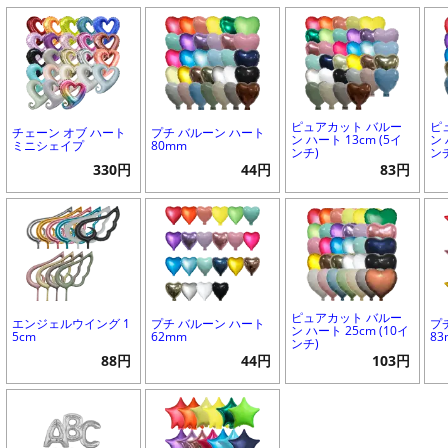
ピュアカット バルー
ピ
チェーン オブ ハート
プチ バルーン ハート
ン ハート 13cm (5イ
ン 
ミニシェイプ
80mm
ンチ)
ン
330円
44円
83円
ピュアカット バルー
エンジェルウイング 1
プチ バルーン ハート
プ
ン ハート 25cm (10イ
5cm
62mm
8
ンチ)
88円
44円
103円