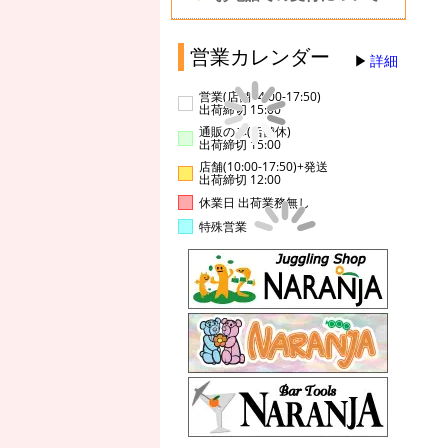
営業カレンダー
詳細
営業(店舗14:00-17:50)
出荷締切 15:00
通販のみ(店舗休)
出荷締切 15:00
店舗(10:00-17:50)+発送
出荷締切 12:00
休業日 出荷業務無し
特殊営業