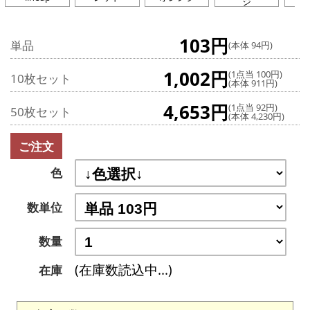
ジ
103円
単品
(本体 94円)
1,002円
(1点当 100円)
10枚セット
(本体 911円)
4,653円
(1点当 92円)
50枚セット
(本体 4,230円)
ご注文
色
数単位
数量
(在庫数読込中...)
在庫