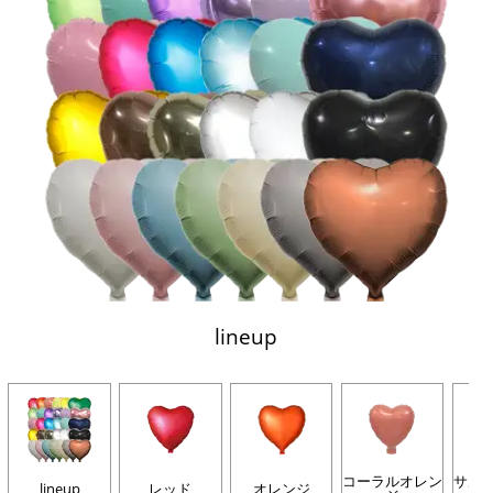
lineup
コーラルオレン
サル
lineup
レッド
オレンジ