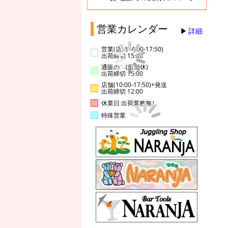
営業カレンダー
詳細
営業(店舗14:00-17:50)
出荷締切 15:00
通販のみ(店舗休)
出荷締切 15:00
店舗(10:00-17:50)+発送
出荷締切 12:00
休業日 出荷業務無し
特殊営業