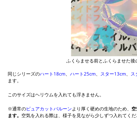
ふくらませる前とふくらませた後
同じシリーズの
ハート18cm
、
ハート25cm
、
スター13cm
、
ス
ます。
このサイズはヘリウムを入れても浮きません。
※通常の
ピュアカットバルーン
より厚く硬めの生地のため、
空
ます。
空気を入れる際は、様子を見ながら少しずつ入れてくだ