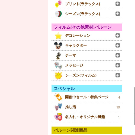
プリント(ラテックス)
シーズン(ラテックス)
フィルム(その他素材)バルーン
デコレーション
キャラクター
テーマ
メッセージ
シーズン(フィルム)
スペシャル
開催中セール・特集ページ
4
推し活
19
名入れ・オリジナル風船
1
バルーン関連商品