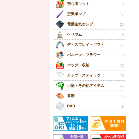
初心者キット
8
空気ポンプ
13
電動空気ポンプ
20
ヘリウム
6
ディスプレイ・ギフト
76
バルーン・フラワー
8
バッグ・収納
10
カップ・スティック
15
小物・その他アイテム
65
書籍
18
DVD
6