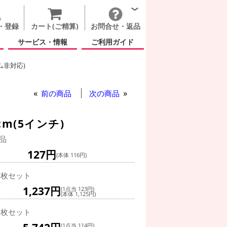
・登録
カート(ご精算)
お問合せ・返品
サービス・情報
ご利用ガイド
ム非対応)
前の商品
次の商品
m(5インチ)
品
127円
(本体 116円)
0枚セット
1,237円
(1点当 123円)
(本体 1,125円)
0枚セット
(1点当 114円)