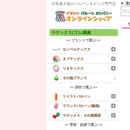
通
日本最大級のバルーン＆グッズ専門店
ラテックス(ゴム)風船
== ブランドで選ぶ ==
センペルテックス
タフテックス
リオテックス
その他ブランド
2
== 形状で選ぶ ==
ツイストバルーン
ラウンドバルーン(無地)
ラテックス・その他形状
== 季節・絵柄で選ぶ ==