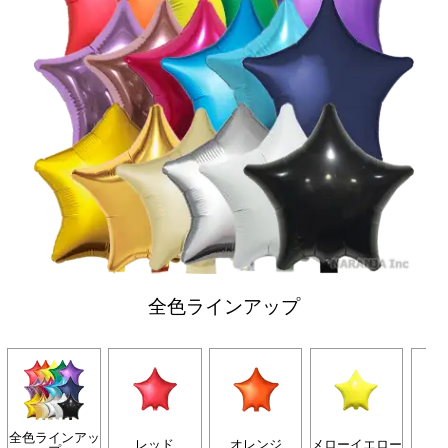
全色ラインアップ
全色ラインアッ
レッド
オレンジ
メローイエロー
グ