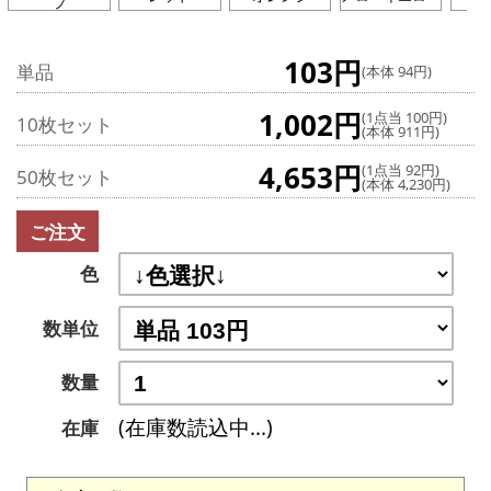
プ
103円
単品
(本体 94円)
1,002円
(1点当 100円)
10枚セット
(本体 911円)
4,653円
(1点当 92円)
50枚セット
(本体 4,230円)
ご注文
色
数単位
数量
(在庫数読込中...)
在庫