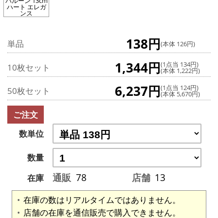
バルーン 13cm
ハート エレガ
ンス
138円
単品
(本体 126円)
1,344円
(1点当 134円)
10枚セット
(本体 1,222円)
6,237円
(1点当 124円)
50枚セット
(本体 5,670円)
ご注文
数単位
数量
通販
78
店舗
13
在庫
在庫の数はリアルタイムではありません。
店舗の在庫を通信販売で購入できません。